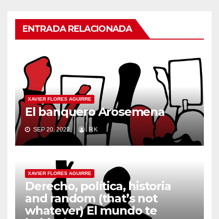
ENTRADA RELACIONADA
XAVIER FLORES AGUIRRE
El banquero Arosemena
SEP 20, 2022
RK
XAVIER FLORES AGUIRRE
Derecho, política, historia
and random (that’s not
whatever) El mundo te