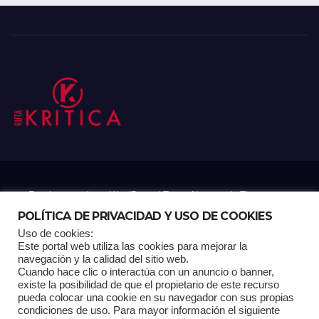
Funciona gracias a WordPress
|
Tema: Newsup de
Themeansar
POLÍTICA DE PRIVACIDAD Y USO DE COOKIES
Uso de cookies:
Mantenido por: Proyelink
Este portal web utiliza las cookies para mejorar la
navegación y la calidad del sitio web.
Cuando hace clic o interactúa con un anuncio o banner,
Home
Análisis
Carrito RK
Contactos
Documental
Gracias !
existe la posibilidad de que el propietario de este recurso
pueda colocar una cookie en su navegador con sus propias
condiciones de uso. Para mayor información el siguiente
Multimedia
Página de ejemplo
Pagina Principal
Pago