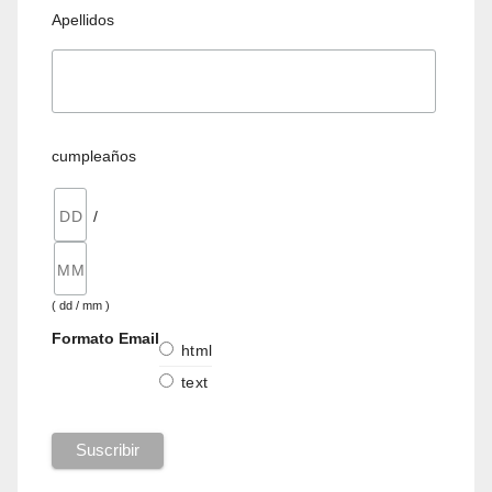
Apellidos
cumpleaños
/
( dd / mm )
Formato Email
html
text