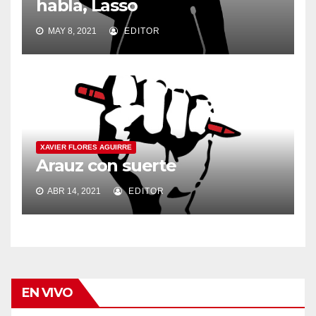
habla, Lasso
MAY 8, 2021
EDITOR
XAVIER FLORES AGUIRRE
Arauz con suerte
ABR 14, 2021
EDITOR
EN VIVO