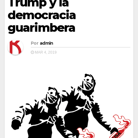
Trump y la
democracia
guarimbera
Por
admin
MAR 4, 2019