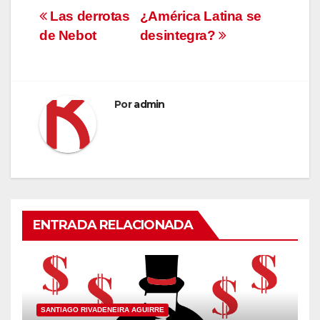
Navegación
Las derrotas
¿América Latina se
de Nebot
desintegra?
de
entradas
Por
admin
ENTRADA RELACIONADA
SANTIAGO RIVADENEIRA AGUIRRE