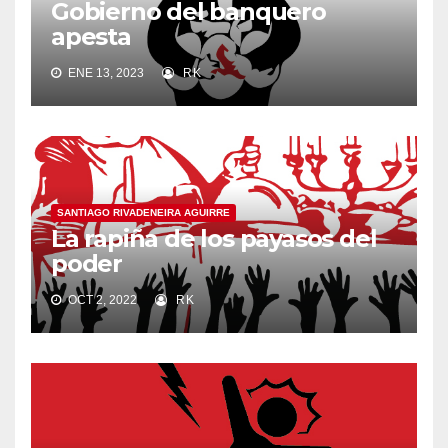
Gobierno del banquero
apesta
ENE 13, 2023
RK
SANTIAGO RIVADENEIRA AGUIRRE
La rapiña de los payasos del
poder
OCT 2, 2022
RK