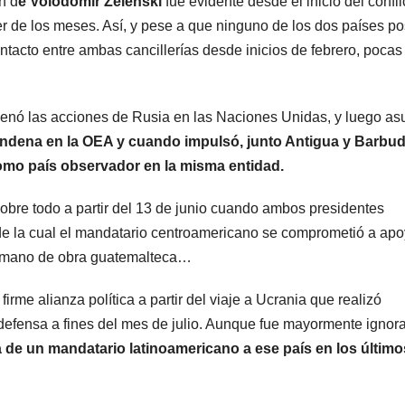
n d
e Volodomir Zelenski
fue evidente desde el inicio del confli
rer de los meses. Así, y pese a que ninguno de los dos países p
ntacto entre ambas cancillerías desde inicios de febrero, pocas
enó las acciones de Rusia en las Naciones Unidas, y luego as
ondena en la OEA y cuando impulsó, junto Antigua y Barbud
o país observador en la misma entidad.
 sobre todo a partir del 13 de junio cuando ambos presidentes
de la cual el mandatario centroamericano se comprometió a apo
e mano de obra guatemalteca…
irme alianza política a partir del viaje a Ucrania que realizó
e defensa a fines del mes de julio. Aunque fue mayormente ignor
ta de un mandatario latinoamericano a ese país en los último