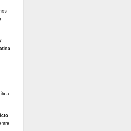
ones
a
y
atina
ítica
icto
entre