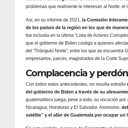
problemas que realmente le interesan al Norte: el n
Así, en su informe de 2021,
la Comisión Interam
de los países de la región en los que de mane
fue incluida en la última “Lista de Actores Corrup
que el gobierno de Biden castiga a quienes afectar
del “Triángulo Norte”, entre los que se encuentra
empresarios, jueces, magistrados de la Corte Supr
Complacencia y perdó
Con todos estos antecedentes, no resulta extraño
e
del gobierno de Biden a través de su alineamie
guatemalteco juega, pese a todo, su vocación por a
Nicaragua, Honduras y El Salvador. Asimismo,
deb
satélite” y el afán de Guatemala por ocupar un 