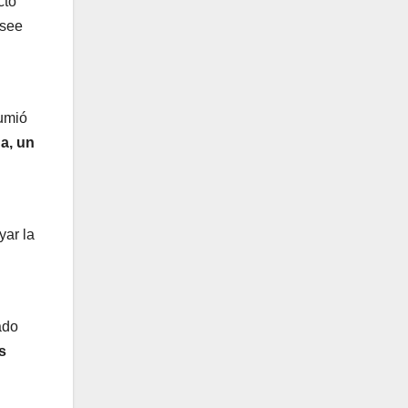
cto
osee
umió
a, un
yar la
ado
s