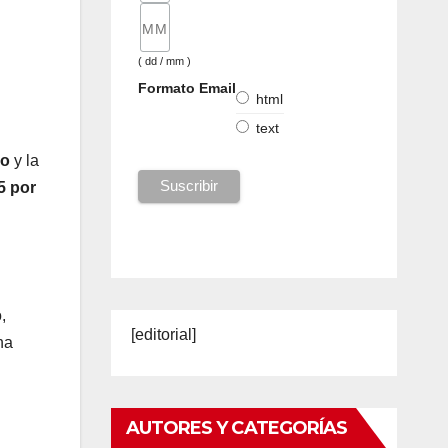
( dd / mm )
Formato Email
html
text
do
y la
5 por
,
[editorial]
na
AUTORES Y CATEGORÍAS