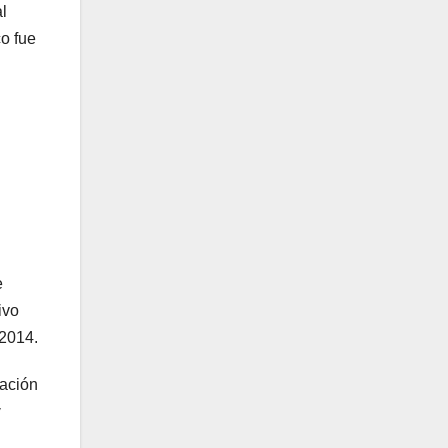
l
co fue
e
ivo
 2014.
tación
y