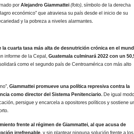
rnado por
Alejandro Giammattei
(foto)
, símbolo de la derecha
agro económico” que atraviesa su país desde el inicio de su
ecariedad y la pobreza a niveles alarmantes.
 la cuarta tasa más alta de desnutrición crónica en el mun
un informe de la Cepal,
Guatemala culminará 2022 con un 50,
nsolidará como el segundo país de Centroamérica con más alto
no”,
Giammattei promueve una política represiva contra la
encia como director del Sistema Penitenciario.
De igual modo
ación, persigue y encarcela a opositores políticos y sostiene u
rto.
iento frente al régimen de Giammattei, al que acusa de
pción irrefrenable
, y sin plantear ninguna solución frente a los