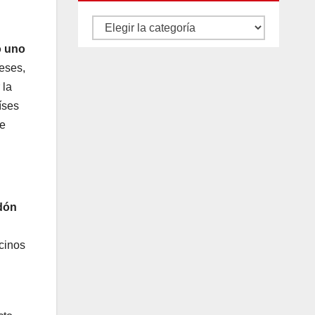
Autores
y
o uno
categorías
eses,
 la
íses
de
rdón
ecinos