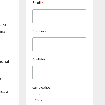
*
Email
 los
Nombres
 una
Apellidos
ional
a
cumpleaños
mos a
/