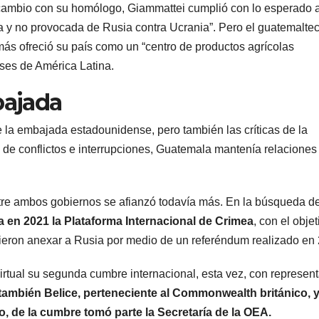
rcambio con su homólogo, Giammattei cumplió con lo esperado a
ada y no provocada de Rusia contra Ucrania”. Pero el guatemalte
ás ofreció su país como un “centro de productos agrícolas
íses de América Latina.
bajada
de la embajada estadounidense, pero también las críticas de la
á de conflictos e interrupciones, Guatemala mantenía relaciones
ntre ambos gobiernos se afianzó todavía más. En la búsqueda d
a en 2021 la Plataforma Internacional de Crimea
, con el objet
idieron anexar a Rusia por medio de un referéndum realizado en
irtual su segunda cumbre internacional, esta vez, con represen
también Belice, perteneciente al Commonwealth británico, 
, de la cumbre tomó parte la Secretaría de la OEA.