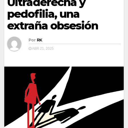
Ultraderecha y
pedofilia, una
extraña obsesión
Por
RK
ABR 21, 2025