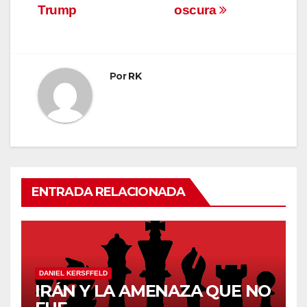
Trump
oscura
entradas
Por
RK
ENTRADA RELACIONADA
DANIEL KERSFFELD
IRÁN Y LA AMENAZA QUE NO