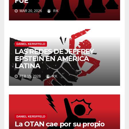
FUE
MAR 20, 2026
RK
DANIEL KERSFFELD
LAS REDES DE JEFFREY
EPSTEIN EN AMÉRICA
LATINA
FEB 15, 2026
RK
DANIEL KERSFFELD
La OTAN cae por su propio