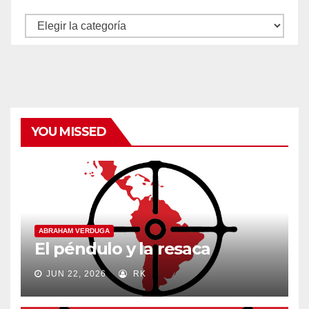
Autores
y
categorías
YOU MISSED
ABRAHAM VERDUGA
El péndulo y la resaca
JUN 22, 2026
RK