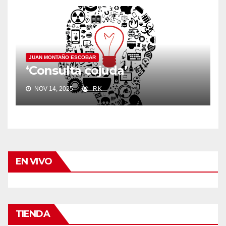
JUAN MONTAÑO ESCOBAR
‘Consulta cojuda’
NOV 14, 2025
RK
EN VIVO
TIENDA