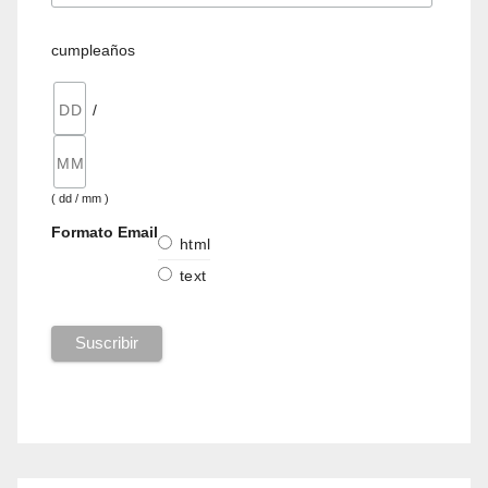
cumpleaños
/
( dd / mm )
Formato Email
html
text