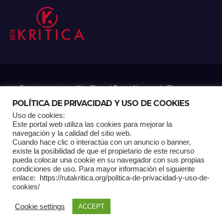
Funciona gracias a WordPress
|
Tema: Newsup de
Themeansar
POLÍTICA DE PRIVACIDAD Y USO DE COOKIES
Uso de cookies:
Mantenido por: Proyelink
Este portal web utiliza las cookies para mejorar la
navegación y la calidad del sitio web.
Cuando hace clic o interactúa con un anuncio o banner,
Home
Análisis
Carrito RK
Contactos
Documental
Gracias !
existe la posibilidad de que el propietario de este recurso
pueda colocar una cookie en su navegador con sus propias
condiciones de uso. Para mayor información el siguiente
Multimedia
Página de ejemplo
Pagina Principal
Pago
enlace: https://rutakritica.org/politica-de-privacidad-y-uso-de-
cookies/
POLÍTICA DE PRIVACIDAD Y USO DE COOKIES
Cookie settings
ACCEPT
Política Editorial
Tienda RK