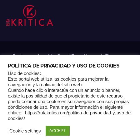
Funciona gracias a WordPress
|
Tema: Newsup de
Themeansar
POLÍTICA DE PRIVACIDAD Y USO DE COOKIES
Uso de cookies:
Mantenido por: Proyelink
Este portal web utiliza las cookies para mejorar la
navegación y la calidad del sitio web.
Cuando hace clic o interactúa con un anuncio o banner,
Home
Análisis
Carrito RK
Contactos
Documental
Gracias !
existe la posibilidad de que el propietario de este recurso
pueda colocar una cookie en su navegador con sus propias
condiciones de uso. Para mayor información el siguiente
Multimedia
Página de ejemplo
Pagina Principal
Pago
enlace: https://rutakritica.org/politica-de-privacidad-y-uso-de-
cookies/
POLÍTICA DE PRIVACIDAD Y USO DE COOKIES
Cookie settings
ACCEPT
Política Editorial
Tienda RK