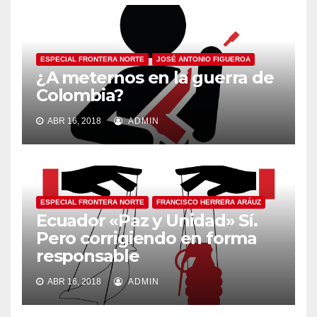
ESPECIAL FRONTERA NORTE
JOSÉ ANTONIO FIGUEROA
¿A meternos en la guerra de
Colombia?
ABR 16, 2018
ADMIN
ESPECIAL FRONTERA NORTE
FRANCISCO HERRERA ARÁUZ
Ecuador «Paz y Unidad» Sí.
Pero corrigiendo en forma
responsable
ABR 16, 2018
ADMIN