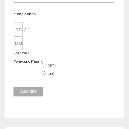
cumpleaños
/
( dd / mm )
Formato Email
html
text