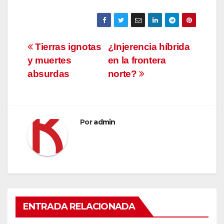
Navegación
Tierras ignotas
¿Injerencia híbrida
y muertes
en la frontera
de
absurdas
norte?
entradas
Por
admin
ENTRADA RELACIONADA