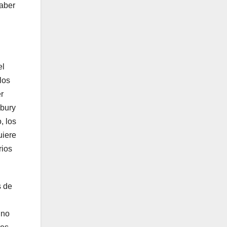
saber
el
los
r
abury
, los
uiere
rios
s de
 no