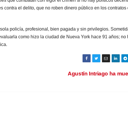
cales que combatan con vigor el crimen si no hay políticos decen
s contra el delito, que no roben dinero público en los contratos
ola policía, profesional, bien pagada y sin privilegios. Sometid
 evaluarla como hizo la ciudad de Nueva York hace 91 años; no
ica.
Agustín Intriago ha mu