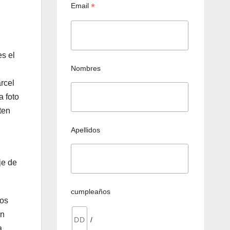
*
Email
s el
Nombres
rcel
a foto
ten
Apellidos
n
je de
cumpleaños
sos
en
/
a