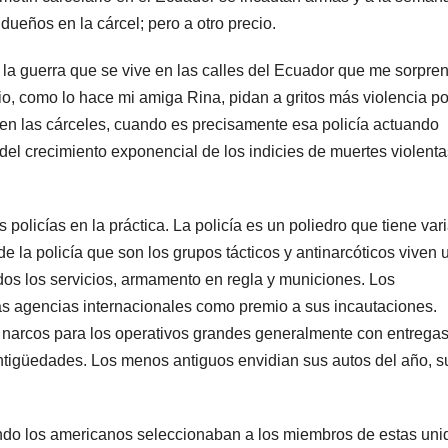
dueños en la cárcel; pero a otro precio.
n la guerra que se vive en las calles del Ecuador que me sorpre
ario, como lo hace mi amiga Rina, pidan a gritos más violencia pol
y en las cárceles, cuando es precisamente esa policía actuando
del crecimiento exponencial de los indicies de muertes violent
olicías en la práctica. La policía es un poliedro que tiene var
 la policía que son los grupos tácticos y antinarcóticos viven 
odos los servicios, armamento en regla y municiones. Los
as agencias internacionales como premio a sus incautaciones.
de narcos para los operativos grandes generalmente con entrega
 antigüedades. Los menos antiguos envidian sus autos del año, s
o los americanos seleccionaban a los miembros de estas un