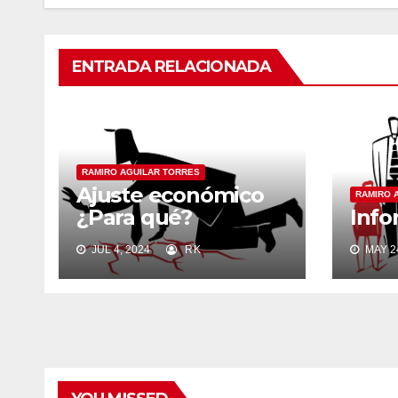
ENTRADA RELACIONADA
RAMIRO AGUILAR TORRES
Ajuste
económico
RAMIRO 
¿
P
ara qué?
Info
JUL 4, 2024
RK
MAY 24