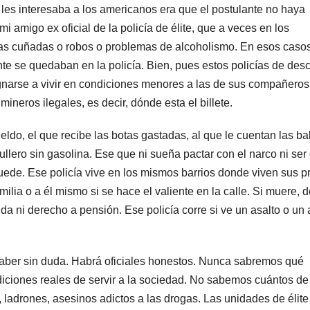
e les interesaba a los americanos era que el postulante no haya
i amigo ex oficial de la policía de élite, que a veces en los
 las cuñadas o robos o problemas de alcoholismo. En esos casos
te se quedaban en la policía. Bien, pues estos policías de desc
narse a vivir en condiciones menores a las de sus compañeros
mineros ilegales, es decir, dónde esta el billete.
ueldo, el que recibe las botas gastadas, al que le cuentan las ba
ullero sin gasolina. Ese que ni sueña pactar con el narco ni ser
 puede. Ese policía vive en los mismos barrios donde viven sus p
ilia o a él mismo si se hace el valiente en la calle. Si muere, d
da ni derecho a pensión. Ese policía corre si ve un asalto o un 
aber sin duda. Habrá oficiales honestos. Nunca sabremos qué
ndiciones reales de servir a la sociedad. No sabemos cuántos d
 ladrones, asesinos adictos a las drogas. Las unidades de élite