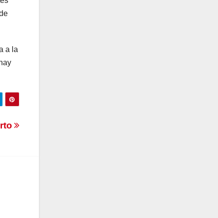
tes
 de
a a la
 hay
erto