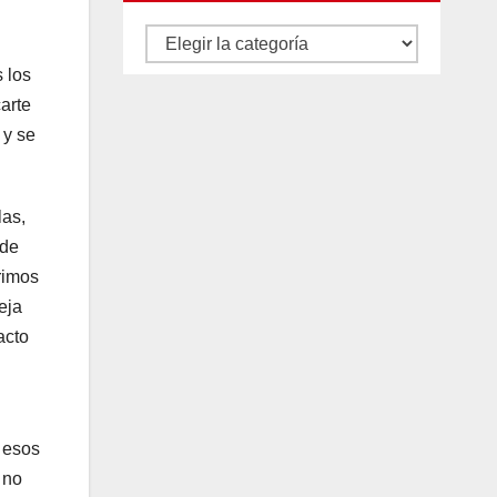
Autores
y
 los
arte
categorías
 y se
las,
 de
rimos
eja
acto
e esos
 no