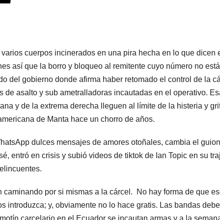
varios cuerpos incinerados en una pira hecha en lo que dicen e
nes así que la borro y bloqueo al remitente cuyo número no está
o del gobierno donde afirma haber retomado el control de la cá
s de asalto y sub ametralladoras incautadas en el operativo. Es
a y de la extrema derecha lleguen al límite de la histeria y gri
 americana de Manta hace un chorro de años.
WhatsApp dulces mensajes de amores otoñales, cambia el guio
, entró en crisis y subió videos de tiktok de Ian Topic en su tra
delincuentes.
n caminando por si mismas a la cárcel. No hay forma de que e
a los introduzca; y, obviamente no lo hace gratis. Las bandas deb
motín carcelario en el Ecuador se incautan armas y a la seman