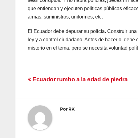
sean corruptos. Y no habrá policías, jueces ni fis
que entiendan y ejecuten políticas públicas eficace
armas, suministros, uniformes, etc.
El Ecuador debe depurar su policía. Construir una s
ley y a control ciudadano. Antes de hacerlo, debe
misterio en el tema, pero se necesita voluntad polít
Navegación
Ecuador rumbo a la edad de piedra
de
entradas
Por
RK