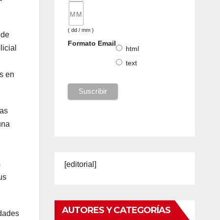
( dd / mm )
nde
Formato Email
icial
html
text
as en
ias
una
s
[editorial]
us
AUTORES Y CATEGORÍAS
idades