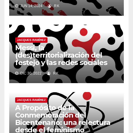
JUN 14, 2024
RK
JACQUES RAMÍREZ
Messi, la
(des)territorialización del
festejo y las redes sociales
DIC 30, 2022
RK
JACQUES RAMÍREZ
A Propósito de la
Conmemoración del
Bicentenario: una relectura
desde el feminismo