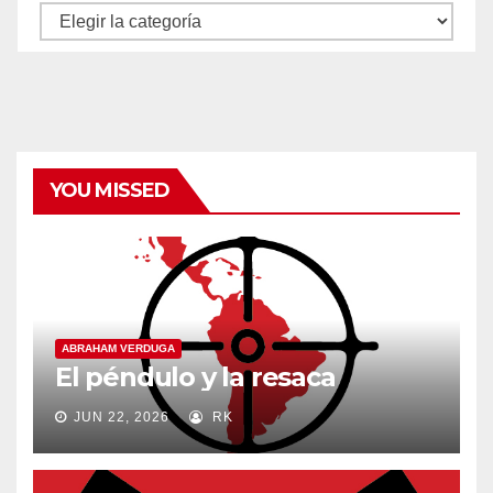
Autores
y
categorías
YOU MISSED
ABRAHAM VERDUGA
El péndulo y la resaca
JUN 22, 2026
RK