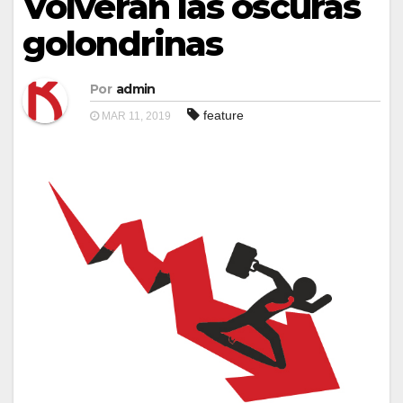
Volverán las oscuras
golondrinas
Por
admin
feature
MAR 11, 2019