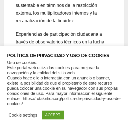
sustentable en términos de la restricción
externa, los multiplicadores internos y la
recanalización de la liquidez.
Experiencias de participación ciudadana a
través de observatorios técnicos en la lucha
contra la corrupción de la subasta inversa en la
POLÍTICA DE PRIVACIDAD Y USO DE COOKIES
compra de medicamentos, de las asambleas
Uso de cookies:
productivas en más de USD 850 millones de
Este portal web utiliza las cookies para mejorar la
compras públicas y de más de USD 1400
navegación y la calidad del sitio web.
Cuando hace clic o interactúa con un anuncio o banner,
millones en compras privadas a la economía
existe la posibilidad de que el propietario de este recurso
popular señalan claramente un camino de
pueda colocar una cookie en su navegador con sus propias
condiciones de uso. Para mayor información el siguiente
rearticulación de los mercados que hay que
enlace: https://rutakritica.org/politica-de-privacidad-y-uso-de-
profundizar en una perspectiva sistémica.
cookies/
Cookie settings
ACCEPT
Mecanismos de compensación de pagos,
garantías, retrogarantías, crowdfunding,