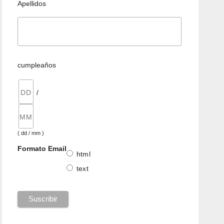
Apellidos
cumpleaños
/
( dd / mm )
Formato Email
html
text