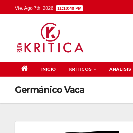
Saltar
Vie. Ago 7th, 2026
11:10:41 PM
al
contenido
INICIO
KRÍTICOS
ANÁLISIS
Germánico Vaca