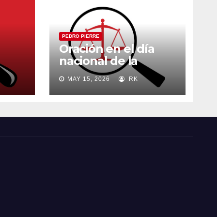
PEDRO PIERRE
Oración en el día
nacional de la
madre
MAY 15, 2026
RK