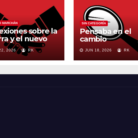
O MARCHÁN
SIN CATEGORÍA
exiones sobre la
Pensaba en el
ra y el nuevo
cambio
en mundial
22, 2026
RK
JUN 18, 2026
RK