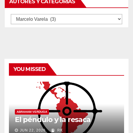
AUTORES Y CATEGORÍAS
Autores
y
categorías
YOU MISSED
ABRAHAM VERDUGA
El péndulo y la resaca
JUN 22, 2026
RK