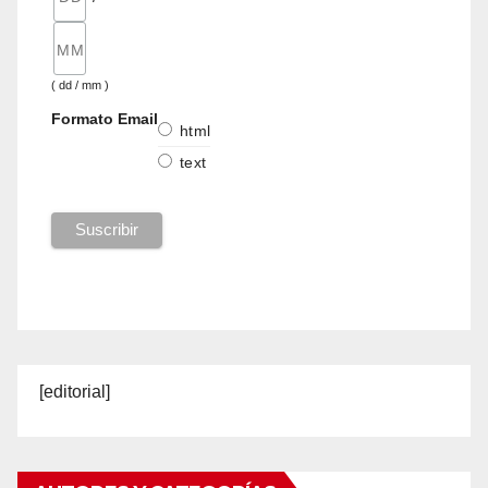
( dd / mm )
Formato Email
html
text
[editorial]