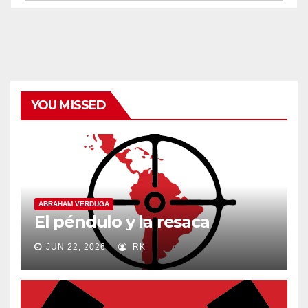
y
categorías
YOU MISSED
ABRAHAM VERDUGA
El péndulo y la resaca
JUN 22, 2026
RK