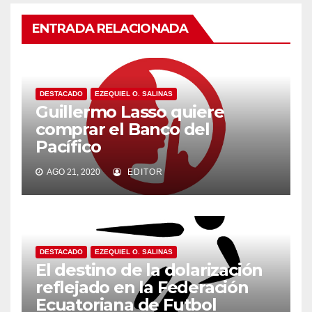
ENTRADA RELACIONADA
DESTACADO
EZEQUIEL O. SALINAS
Guillermo Lasso quiere
comprar el Banco del
Pacífico
AGO 21, 2020
EDITOR
DESTACADO
EZEQUIEL O. SALINAS
El destino de la dolarización
reflejado en la Federación
Ecuatoriana de Futbol