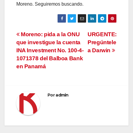
Moreno. Seguiremos buscando.
Navegación
Moreno: pida a la ONU
URGENTE:
que investigue la cuenta
Pregúntele
de
INA Investment No. 100-4-
a Darwin
entradas
1071378 del Balboa Bank
en Panamá
Por
admin