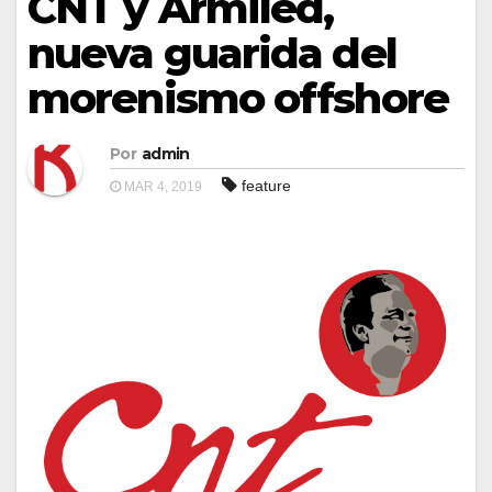
CNT y Armiled,
nueva guarida del
morenismo offshore
Por
admin
feature
MAR 4, 2019