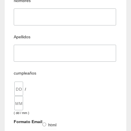
Nombres
Apellidos
cumpleaños
/
( dd / mm )
Formato Email
html