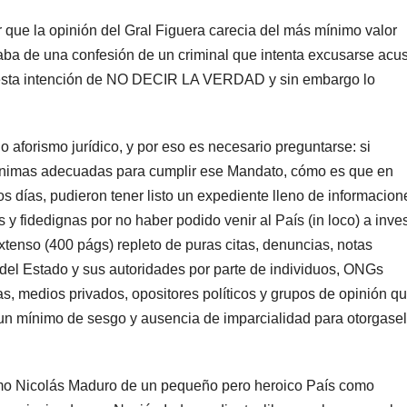
r que la opinión del Gral Figuera carecia del más mínimo valor
ataba de una confesión de un criminal que intenta excusarse ac
ifiesta intención de NO DECIR LA VERDAD y sin embargo lo
o aforismo jurídico, y por eso es necesario preguntarse: si
ínimas adecuadas para cumplir ese Mandato, cómo es que en
s días, pudieron tener listo un expediente lleno de informacion
s y fidedignas por no haber podido venir al País (in loco) a inves
xtenso (400 págs) repleto de puras citas, denuncias, notas
 del Estado y sus autoridades por parte de individuos, ONGs
, medios privados, opositores políticos y grupos de opinión qu
un mínimo de sesgo y ausencia de imparcialidad para otorgase
como Nicolás Maduro de un pequeño pero heroico País como