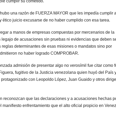
ble cumplir su cometido.
que hubo una razón de FUERZA MAYOR que les impedía cumplir a
 y ético juicio excusarse de no haber cumplido con esa tarea.
 entregar a manos de empresas compuestas por mercenarios de la
un legajo de acusaciones sin pruebas ni evidencias que deben s
reglas determinantes de esas misiones o mandatos sino por
s admitieron no haber logrado COMPROBAR.
zada admisión de presentar algo no verosímil fue citar como f
guera, fugitivo de la Justicia venezolana quien huyó del País y
 protagonizado con Leopoldo López, Juan Guaido y otros dirig
ión reconozcan que las declaraciones y a acusaciones hechas po
l manifiesto enfrentamiento que el alto oficial propicio en Vene