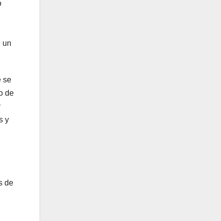
o
e un
e se
o de
y
s y
s de