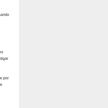
usando
es
tigar
e por
le