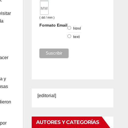
isitar
( dd / mm )
da
Formato Email
html
text
acer
a y
usas
[editorial]
dieron
AUTORES Y CATEGORÍAS
 por