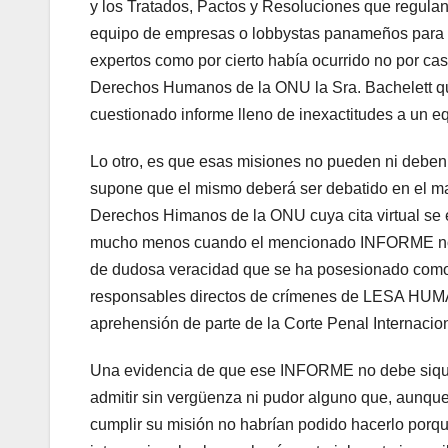
y los Tratados, Pactos y Resoluciones que regula
equipo de empresas o lobbystas panameños para su
expertos como por cierto había ocurrido no por cas
Derechos Humanos de la ONU la Sra. Bachelett qu
cuestionado informe lleno de inexactitudes a un 
Lo otro, es que esas misiones no pueden ni debe
supone que el mismo deberá ser debatido en el m
Derechos Himanos de la ONU cuya cita virtual se e
mucho menos cuando el mencionado INFORME no es
de dudosa veracidad que se ha posesionado como
responsables directos de crímenes de LESA HUMA
aprehensión de parte de la Corte Penal Internacio
Una evidencia de que ese INFORME no debe siqu
admitir sin vergüenza ni pudor alguno que, aunque
cumplir su misión no habrían podido hacerlo porq