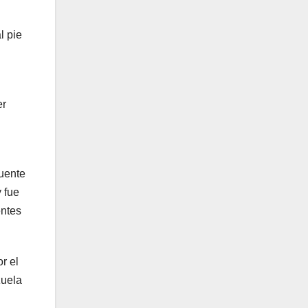
l pie
er
uente
 fue
entes
r el
zuela