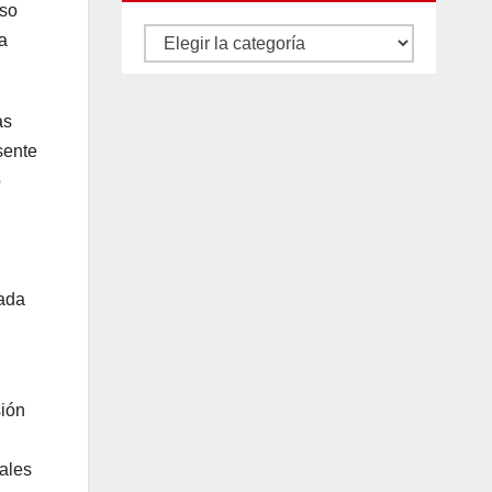
eso
Autores
a
y
categorías
as
sente
o
bada
sión
ales