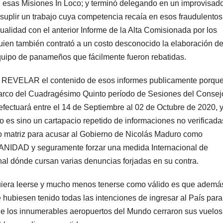
n esas Misiones In Loco; y terminó delegando en un improvisad
plir un trabajo cuya competencia recaía en esos fraudulentos
ualidad con el anterior Informe de la Alta Comisionada por los
ien también contrató a un costo desconocido la elaboración d
equipo de panameños que fácilmente fueron rebatidas.
n REVELAR el contenido de esos informes publicamente porqu
arco del Cuadragésimo Quinto período de Sesiones del Consej
fectuará entre el 14 de Septiembre al 02 de Octubre de 2020, 
 sino un cartapacio repetido de informaciones no verificada
 matriz para acusar al Gobierno de Nicolás Maduro como
NIDAD y seguramente forzar una medida Internacional de
nal dónde cursan varias denuncias forjadas en su contra.
iera leerse y mucho menos tenerse como válido es que ademá
 hubiesen tenido todas las intenciones de ingresar al País para
ue los innumerables aeropuertos del Mundo cerraron sus vuelos