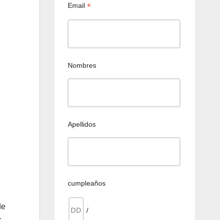
*
Email
Nombres
Apellidos
cumpleaños
de
/
.