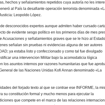
ras, hechos y señalamientos repetidos cuya autoría no les inter
eneró al País la desafiante operación terrorista denominada «L
 Justicia: Leopoldo López.
rato de desconocidos expertos aunque admiten haber cursado cart
ecto de evidente sesgo político en los primeros días de mes pre
 Acusaciones y señalamientos graves que se le hizo al Estad
ienes señalan sin pruebas ni evidencias alguna de ser autores
D; ya estaba listo y confeccionado y como tal fue divulgado
stificar una intervencion Militar bajo la acomodaticia lógica
en los asuntos internos por razones humanitarias que fue apro
io General de las Naciones Unidas Kofi Annan denominado «La
aridades del forjado texto al que se contrae ese INFORME, la mi
a su constitución formal y mucho menos para ejecutar la
iciones que compete en el marco de las relaciones internacion