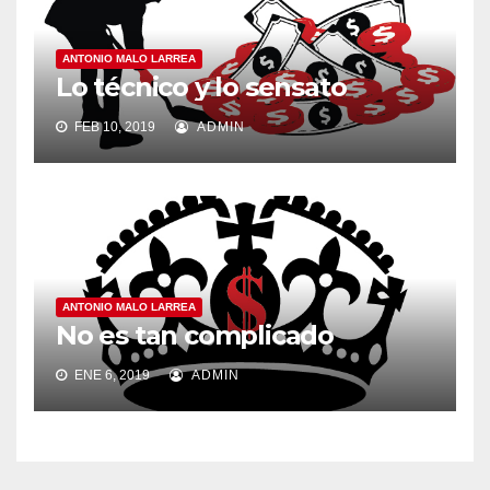
ANTONIO MALO LARREA
Lo técnico y lo sensato
FEB 10, 2019
ADMIN
ANTONIO MALO LARREA
No es tan complicado
ENE 6, 2019
ADMIN