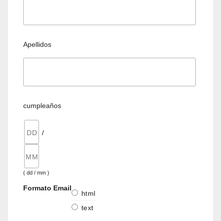
Apellidos
cumpleaños
/
( dd / mm )
Formato Email
html
text