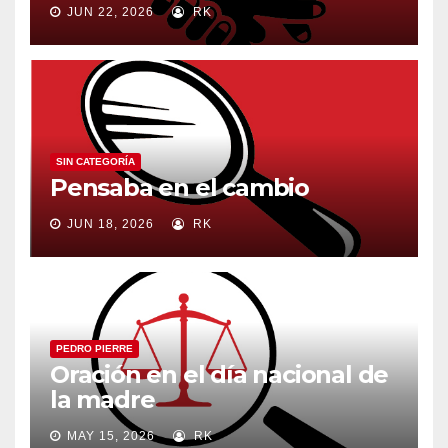
JUN 22, 2026
RK
SIN CATEGORÍA
Pensaba en el cambio
JUN 18, 2026
RK
PEDRO PIERRE
Oración en el día nacional de
la madre
MAY 15, 2026
RK