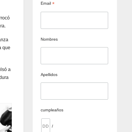
*
Email
rrocó
ra.
Nombres
anza
a que
ulsó a
Apellidos
dura
cumpleaños
/