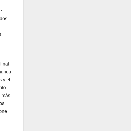
e
ados
a
final
 nunca
s y el
nto
a más
los
pone