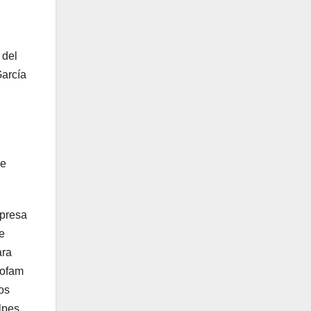
 del
García
de
presa
e
ara
ofam
los
lpes