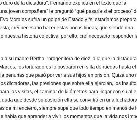
o duro de la dictadura”. Fernando explica en el texto que la
una joven compañera” le preguntó “qué pasaría si el proceso” d
vo Morales sufría un golpe de Estado y “si estaríamos prepar
esta, creí necesario hacer estas pocas líneas, que siendo una
nuestra historia colectiva, por ello, creí necesario responder l
a su madre Bertha, “progenitora de diez, a la que la dictadura
Marcos, los torturadores lo postraron en silla de ruedas hasta el 
la penurias que pasó por ver a sus hijos en prisión. Quizá uno
 los dictadores, las presiones que sobre ella ejercían, los insulto
ra las visitas, el caminar de kilómetros para llegar con su alie
a duda que desde su posición ella se convirtió en una luchador
ses de mi encierro, siempre supe que todo tiempo en manos de 
que había que aprender a vivir los momentos que la vida nos im