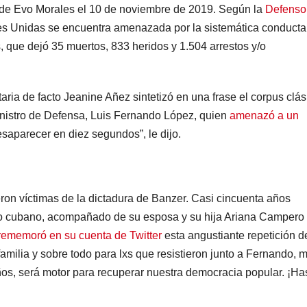
 de Evo Morales el 10 de noviembre de 2019. Según la
Defenso
ones Unidas se encuentra amenazada por la sistemática conducta
que dejó 35 muertos, 833 heridos y 1.504 arrestos y/o
aria de facto Jeanine Añez sintetizó en una frase el corpus clás
ministro de Defensa, Luis Fernando López, quien
amenazó a un
esaparecer en diez segundos”, le dijo.
on víctimas de la dictadura de Banzer. Casi cincuenta años
lio cubano, acompañado de su esposa y su hija Ariana Campero
rememoró en su cuenta de Twitter
esta angustiante repetición d
milia y sobre todo para lxs que resistieron junto a Fernando, m
ños, será motor para recuperar nuestra democracia popular. ¡Ha