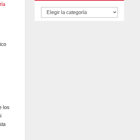
ría
Autores
y
categorías
ico
e los
i
sta