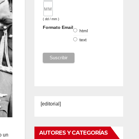
( dd / mm )
Formato Email
html
text
[editorial]
AUTORES Y CATEGORÍAS
o un