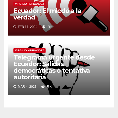
VIRGILIO HERNÁNDEZ
Ecuador: El miedo a la
verdad
FEB 17, 2024
RK
VIRGILIO HERNÁNDEZ
Telegrama urgente desde
Ecuador: Salidas
democráticas o tentativa
autoritaria
MAR 4, 2023
RK