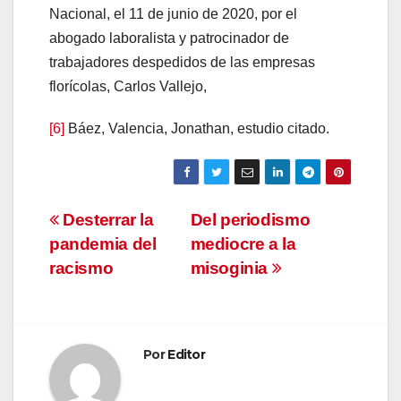
Nacional, el 11 de junio de 2020, por el
abogado laboralista y patrocinador de
trabajadores despedidos de las empresas
florícolas, Carlos Vallejo,
[6]
Báez, Valencia, Jonathan, estudio citado.
Navegación
Desterrar la
Del periodismo
pandemia del
mediocre a la
de
racismo
misoginia
entradas
Por
Editor