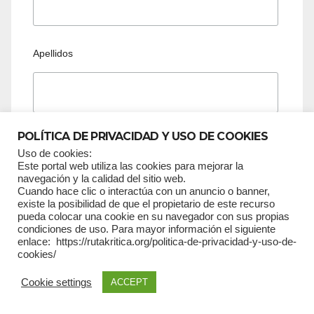
Apellidos
POLÍTICA DE PRIVACIDAD Y USO DE COOKIES
cumpleaños
Uso de cookies:
Este portal web utiliza las cookies para mejorar la
navegación y la calidad del sitio web.
/
Cuando hace clic o interactúa con un anuncio o banner,
existe la posibilidad de que el propietario de este recurso
pueda colocar una cookie en su navegador con sus propias
condiciones de uso. Para mayor información el siguiente
( dd / mm )
enlace: https://rutakritica.org/politica-de-privacidad-y-uso-de-
cookies/
Formato Email
html
Cookie settings
ACCEPT
text