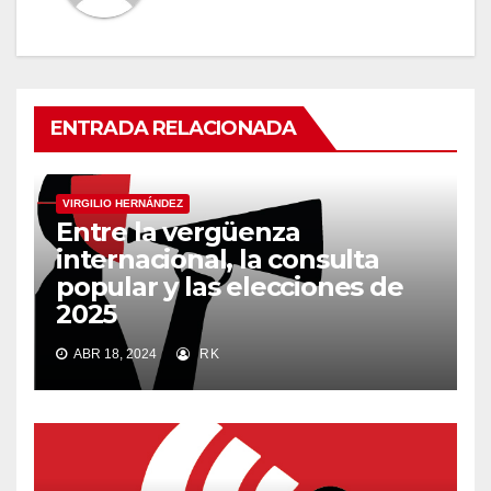
ENTRADA RELACIONADA
VIRGILIO HERNÁNDEZ
Entre la vergüenza
internacional, la consulta
popular y las elecciones de
2025
ABR 18, 2024
RK