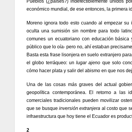
Pueblos (¿países?) indefectiblemente unidos po
económico mundial, de ese entonces, la primera id
Moreno ignora todo esto cuando al empezar su in
oculta una sumisión sin nombre para todo lati
comunes un ecuatoriano con educación básica y 
público que lo oía- pero no, ahí estaban precisame
Basta esta frase lisonjera en suelo extranjero par
el globo terráqueo: un
lugar ajeno
que solo cono
cómo hacer plata y salir del abismo en que nos dej
Una de las cosas más graves del actual gobiern
geopolítica contemporánea. El retorno a las i
comerciales tradicionales pueden movilizar ost
que se busque
inversión extranjera
al costo que se
infraestructura que hoy tiene el Ecuador es produc
2