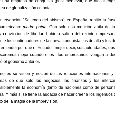
r una empresa de conquista (post medieval) que dio al eng
ea de globalización colonial.
tervención “Saliendo del abismo”, en España, repitió la fra
noamericano:
madre patria
. Con solo esa mención ahíta de l
convicción de libertad hubiera salido del recinto empresari
nte los continuadores de la nueva conquista: los de allá y los d
a entender por qué el Ecuador, mejor decir, sus autoridades, ob
ceremos mejor cuando ellos –los empresarios- vengan a dec
ó el gobierno anterior.
o es su visión y noción de las relaciones internaciones y
deas de que solo los negocios, las finanzas y los interca
ensiblemente la economía (tanto de naciones como de person
a. Y más si se tiene la audacia de hacer creer a los ingenuos 
to de la magia de la imprevisión.