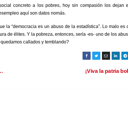
ocial concreto a los pobres, hoy sin compasión los dejan 
l desempleo aquí son datos nomás.
e la “democracia es un abuso de la estadística”. Lo malo es 
a de élites. Y la pobreza, entonces, sería -es- uno de los abu
os quedamos callados y temblando?
r…
¡Viva la patria b