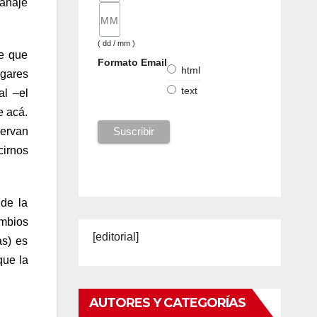
ranaje
( dd / mm )
se que
Formato Email
html
ugares
text
al –el
e acá.
servan
irnos
 de la
mbios
[editorial]
as) es
que la
AUTORES Y CATEGORÍAS