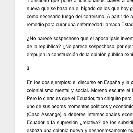
Transitorio que pone a funcionarios claves a de
nueva que se basa en el hígado de los que hoy go
como necesario luego del correísmo. A partir de 
remedio para curar una enfermedad llamada Estad
¿No parece sospechoso que el apocalipsis inventad
de la república? ¿No parece sospechoso, por ejemp
empujen la construcción de la opinión pública exh
3
En los dos ejemplos: el discurso en España y la
colonialismo mental y social. Moreno escurre el b
Pero lo cierto es que el Ecuador, tan chiquito pero
uno de sus peores momentos políticos y económico
(Caso Assange) o deberes internacionales económ
Ecuador o la supresión ¿relativa? de los subsid
esboza una colonia nueva y deshonrosamente man