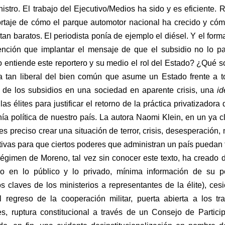
nistro. El trabajo del Ejecutivo/Medios ha sido y es eficiente. 
ortaje de cómo el parque automotor nacional ha crecido y có
n baratos. El periodista ponía de ejemplo el diésel. Y el form
ntención que implantar el mensaje de que el subsidio no lo p
entiende este reportero y su medio el rol del Estado? ¿Qué s
 tan liberal del bien común que asume un Estado frente a 
d de los subsidios en una sociedad en aparente crisis, una
i
as élites para justificar el retorno de la práctica privatizadora 
anía política de nuestro país. La autora Naomi Klein, en un ya c
s preciso crear una situación de terror, crisis, desesperación,
tivas para que ciertos poderes que administran un país puedan
régimen de Moreno, tal vez sin conocer este texto, ha creado 
o en lo público y lo privado, mínima información de su po
claves de los ministerios a representantes de la élite), ces
regreso de la cooperación militar, puerta abierta a los tr
es, ruptura constitucional a través de un Consejo de Partici