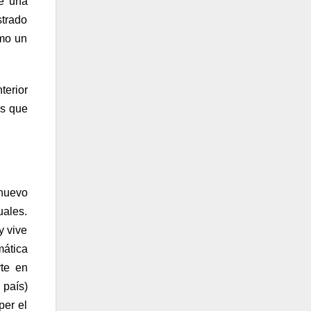
de una
strado
omo un
terior
os que
 nuevo
uales.
y vive
mática
rte en
 país)
per el