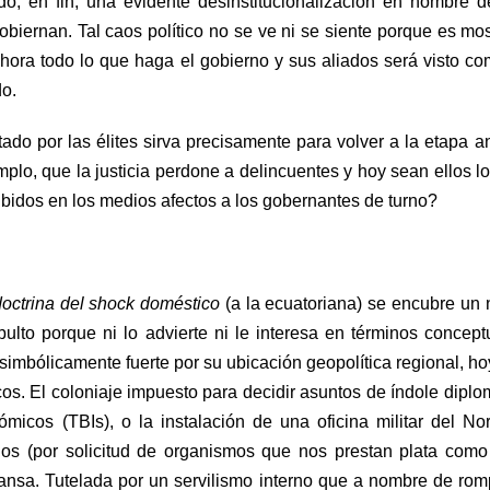
do, en fin, una evidente desinstitucionalización en nombre 
biernan. Tal caos político no se ve ni se siente porque es mo
ahora todo lo que haga el gobierno y sus aliados será visto c
o.
o por las élites sirva precisamente para volver a la etapa an
lo, que la justicia perdone a delincuentes y hoy sean ellos l
ibidos en los medios afectos a los gobernantes de turno?
doctrina del shock doméstico
(a la ecuatoriana) se encubre un
ulto porque ni lo advierte ni le interesa en términos concept
 simbólicamente fuerte por su ubicación geopolítica regional, ho
s. El coloniaje impuesto para decidir asuntos de índole diplo
icos (TBIs), o la instalación de una oficina militar del No
ios (por solicitud de organismos que nos prestan plata como
sa. Tutelada por un servilismo interno que a nombre de rom