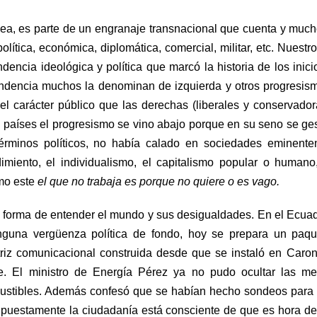
a, es parte de un engranaje transnacional que cuenta y much
olítica, económica, diplomática, comercial, militar, etc. Nuestro
dencia ideológica y política que marcó la historia de los inici
endencia muchos la denominan de izquierda y otros progresis
el carácter público que las derechas (liberales y conservador
 países el progresismo se vino abajo porque en su seno se ge
érminos políticos, no había calado en sociedades eminente
imiento, el individualismo, el capitalismo popular o humano
omo este
el que no trabaja es porque no quiere o es vago.
 forma de entender el mundo y sus desigualdades. En el Ecua
inguna vergüenza política de fondo, hoy se prepara un paq
iz comunicacional construida desde que se instaló en Caron
e. El ministro de Energía Pérez ya no pudo ocultar las me
mbustibles. Además confesó que se habían hecho sondeos para
upuestamente la ciudadanía está consciente de que es hora de