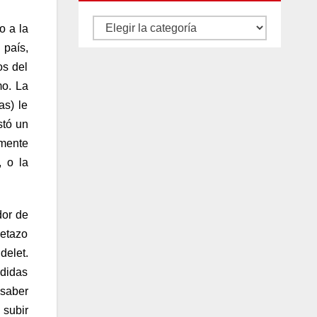
Autores
o a la
y
 país,
os del
categorías
mo. La
as) le
stó un
mente
, o la
dor de
uetazo
delet.
didas
 saber
 subir