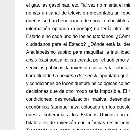
el gas, las gasolinas, etc. Tal vez no mienta el mi
nomás un canal de televisión presentaba un rep
dueños se han beneficiado de unos combustibles ta
información opinada (reportaje) no tenía otra i
Estado sino cada uno de los ecuatorianos. ¿Cómo 
ciudadanos para el Estado? ¿Dónde está la idea
Analfabetismo supino para maquillar la inutilida
crisis
(casi apocalíptica) creada por el gobierno y l
servicios públicos, la inversión social y la sober
libro titulado
La doctrina del shock
, apuntaba que e
y condiciones de incertidumbre psicológicas colec
decisiones que de otro modo sería imposible. El 
condiciones: desmoralización masiva, desemple
económica (aunque haya colocado en los puestos 
nuestra soberanía a los Estados Unidos con el 
bilaterales de inversión con mínimas restriccion