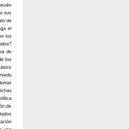
Recién
mo sus
ato de
aga el
on los
todos?
dea de
de los
lásico
 miedo
 tomar
dichas
lítica
ión de
atados
pación