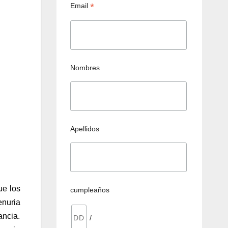
*
Email
Nombres
Apellidos
ue los
cumpleaños
enuria
ancia.
/