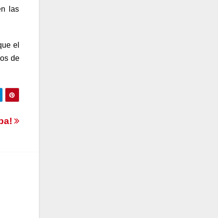
en las
que el
sos de
oba!