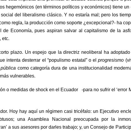
pos hegemónicos (en términos políticos y económicos) tiene un
social del liberalismo clásico. Y no estaría mal; pero los tiem
 como regla, la producción como soporte ¿excepcional?- ha co
de Economía, pues aspiran salvar al capitalismo de la asfi
 etc.
rto plazo. Un espejo que la directriz neoliberal ha adoptado
ue intenta desterrar el “populismo estatal” o el
progresismo
(vi
 pública
como categoría dura de una institucionalidad modern
s más vulnerables.
ión o medidas de shock en el Ecuador -para no sufrir el ‘error M
dor. Hoy hay aquí un régimen casi tricéfalo: un Ejecutivo enc
tusos; una Asamblea Nacional preocupada por la inmora
an’ a sus asesores por darles trabajo; y, un Consejo de Partici