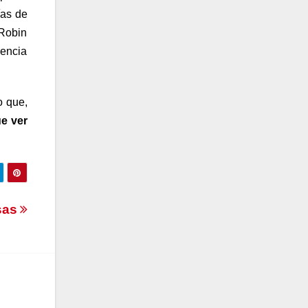
ías de
 Robin
lencia
o que,
e ver
sas