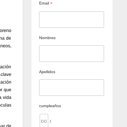
*
Email
Moreno
Nombres
ina de
áneos,
uación
Apellidos
n
clave
nación
or que
a vida
sculas
cumpleaños
/
sar de