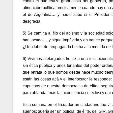
contra el paquetazo gradualista del gobierno, p
alineación política precisamente cuando hay una 
el de Argentina… y nadie sabe si el President
desgracia.
5) Se camina al filo del abismo y la sociedad solo
han tocado!… y sigue impávida y en trance porque
¿Una labor de propaganda hecha a la medida de l
6) Vivimos aletargados frente a una institucional
sin ética pública y unos tunantes del poder ord
que retrata lo que somos desde hace mucho tiemp
están las cosas acá y el interlocutor le responde:
caprichos de nuestra democracia de élites seguir
para ablandar más la inconciencia colectiva y dar 
Esta semana en el Ecuador un ciudadano fue
vir
sueños: quería ser un policía (de élite, del GIR, G