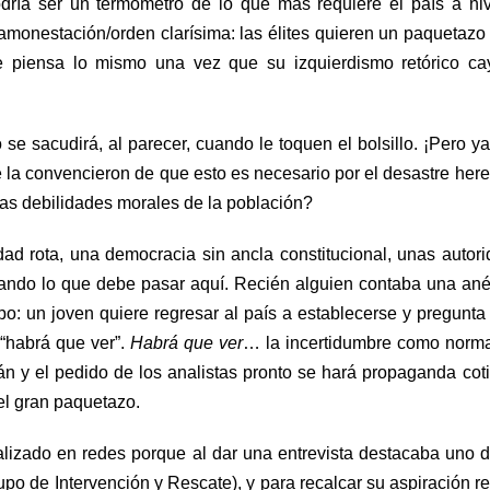
odría ser un termómetro de lo que más requiere el país a ni
amonestación/orden clarísima: las élites quieren un paquetaz
e piensa lo mismo una vez que su izquierdismo retórico ca
 se sacudirá, al parecer, cuando le toquen el bolsillo. ¡Pero ya
 la convencieron de que esto es necesario por el desastre her
as debilidades morales de la población?
idad rota, una democracia sin ancla constitucional, unas autor
enando lo que debe pasar aquí. Recién alguien contaba una an
o: un joven quiere regresar al país a establecerse y pregunt
 “habrá que ver”.
Habrá que ver
… la incertidumbre como norm
án y el pedido de los analistas pronto se hará propaganda cot
el gran paquetazo.
alizado
en redes porque al dar una entrevista destacaba uno 
rupo de Intervención y Rescate), y para recalcar su aspiración re