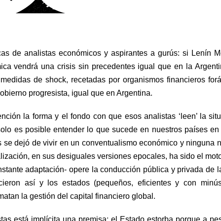
as de analistas económicos y aspirantes a gurús: si Lenín 
ica vendrá una crisis sin precedentes igual que en la Argent
 medidas de shock, recetadas por organismos financieros for
obierno progresista, igual que en Argentina.
ión la forma y el fondo con que esos analistas ‘leen’ la sit
solo es posible entender lo que sucede en nuestros países e
 se dejó de vivir en un conventualismo económico y ninguna 
ización, en sus desiguales versiones epocales, ha sido el mot
nstante adaptación- opere la conducción pública y privada de l
cieron así y los estados (pequeños, eficientes y con minú
tan la gestión del capital financiero global.
tas está implícita una premisa: el Estado estorba porque a pe