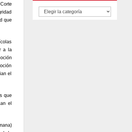
Corte
Autores
gridad
y
ad que
categorías
ícolas
r a la
noción
noción
ian el
es que
lan el
emana)