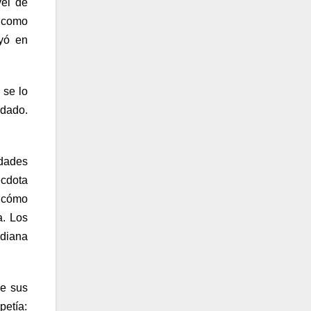
vel de
o como
yó en
 se lo
edado.
idades
écdota
a cómo
a. Los
idiana
de sus
petía: