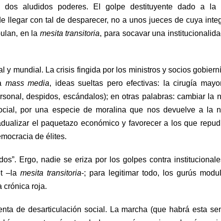
 dos aludidos poderes. El golpe destituyente dado a la 
 llegar con tal de desparecer, no a unos jueces de cuya inte
ulan, en la
mesita transitoria
, para socavar una institucionalid
y mundial. La crisis fingida por los ministros y socios gobiern
ía
mass media
, ideas sueltas pero efectivas: la cirugía mayo
rsonal, despidos, escándalos); en otras palabras: cambiar la 
social, por una especie de moralina que nos devuelve a la 
radualizar el paquetazo económico y favorecer a los que repud
mocracia de élites.
dos”. Ergo, nadie se eriza por los golpes contra institucional
et –la
mesita transitoria
-; para legitimar todo, los gurús modu
 crónica roja.
ienta de desarticulación social. La marcha (que habrá esta s