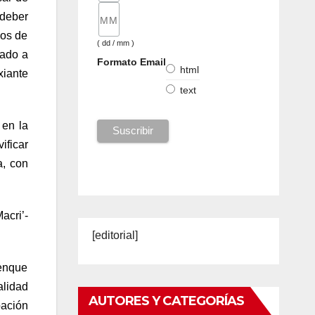
 deber
pos de
( dd / mm )
pado a
Formato Email
html
xiante
text
 en la
vificar
a, con
acri’-
[editorial]
lenque
lidad
AUTORES Y CATEGORÍAS
pación