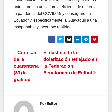
confabulación de intereses internos y externos
aniquilaron la única forma eficiente de enfrentar
la pandemia del COVID 19 y consagraron a
Ecuador y, específicamente, a Guayaquil a una
insoportable y lacerante realidad.
Navegación
Crónicas
El destino de la
de la
dolarización reflejado en
de
cuarentena
la Federación
entradas
(33) la
Ecuatoriana de Futbol
gratitud
Por
Editor