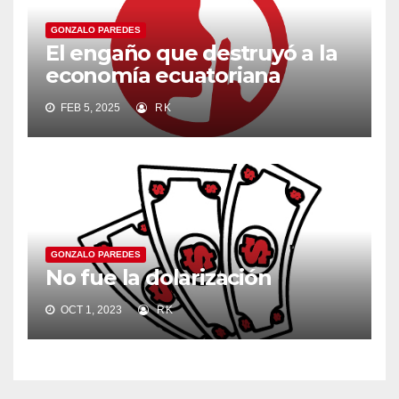
GONZALO PAREDES
El engaño que destruyó a la
economía ecuatoriana
FEB 5, 2025
RK
GONZALO PAREDES
No fue la dolarización
OCT 1, 2023
RK