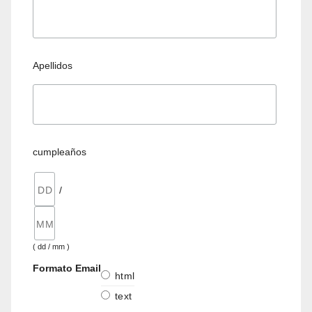
Apellidos
cumpleaños
/
( dd / mm )
Formato Email
html
text