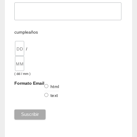
cumpleaños
/
( dd / mm )
Formato Email
html
text