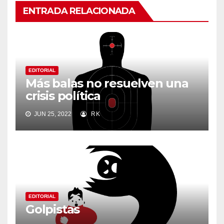
ENTRADA RELACIONADA
EDITORIAL
Más balas no resuelven una
crisis política
JUN 25, 2022
RK
EDITORIAL
Golpistas