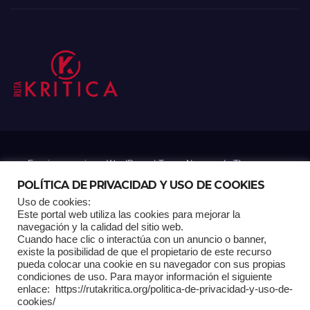
Funciona gracias a WordPress
|
Tema: Newsup de
Themeansar
POLÍTICA DE PRIVACIDAD Y USO DE COOKIES
Uso de cookies:
Mantenido por: Proyelink
Este portal web utiliza las cookies para mejorar la
navegación y la calidad del sitio web.
Cuando hace clic o interactúa con un anuncio o banner,
Home
Análisis
Carrito RK
Contactos
Documental
Gracias !
existe la posibilidad de que el propietario de este recurso
pueda colocar una cookie en su navegador con sus propias
condiciones de uso. Para mayor información el siguiente
Multimedia
Página de ejemplo
Pagina Principal
Pago
enlace: https://rutakritica.org/politica-de-privacidad-y-uso-de-
cookies/