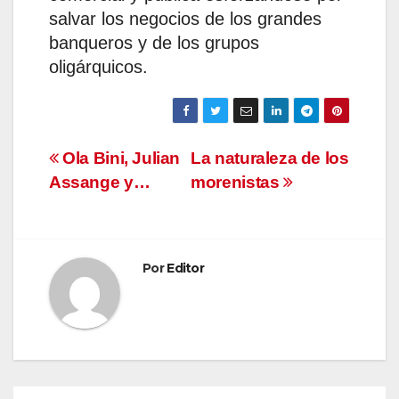
salvar los negocios de los grandes
banqueros y de los grupos
oligárquicos.
Navegación
Ola Bini, Julian
La naturaleza de los
Assange y…
morenistas
de
entradas
Por
Editor