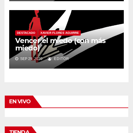
DESTACADO
XAVIER FLORES AGUIRRE
Vencer el miedo (con más
miedo)
SEP 29, 2020
EDITOR
EN VIVO
TIENDA