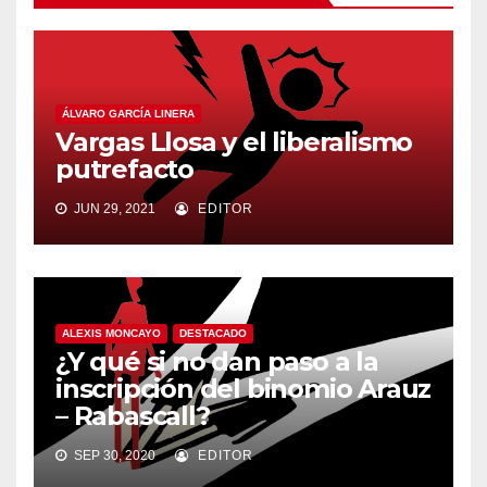
ÁLVARO GARCÍA LINERA
Vargas Llosa y el liberalismo
putrefacto
JUN 29, 2021
EDITOR
ALEXIS MONCAYO
DESTACADO
¿Y qué si no dan paso a la
inscripción del binomio Arauz
– Rabascall?
SEP 30, 2020
EDITOR