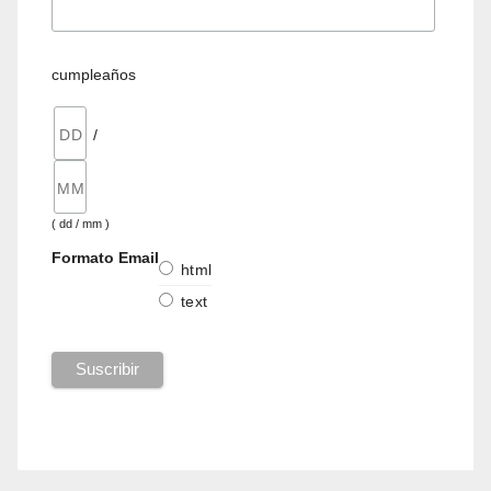
cumpleaños
/
( dd / mm )
Formato Email
html
text