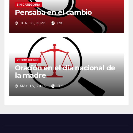
SIN CATEGORÍA
Pensaba en el cambio
JUN 18, 2026
RK
PEDRO PIERRE
Oración en el día nacional de
la madre
MAY 15, 2026
RK