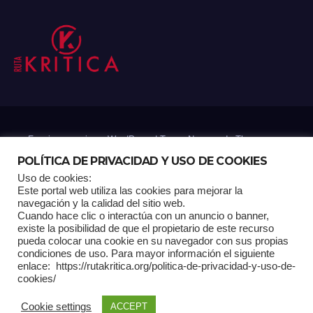
Funciona gracias a WordPress
|
Tema: Newsup de
Themeansar
POLÍTICA DE PRIVACIDAD Y USO DE COOKIES
Uso de cookies:
Mantenido por: Proyelink
Este portal web utiliza las cookies para mejorar la
navegación y la calidad del sitio web.
Cuando hace clic o interactúa con un anuncio o banner,
Home
Análisis
Carrito RK
Contactos
Documental
Gracias !
existe la posibilidad de que el propietario de este recurso
pueda colocar una cookie en su navegador con sus propias
condiciones de uso. Para mayor información el siguiente
Multimedia
Página de ejemplo
Pagina Principal
Pago
enlace: https://rutakritica.org/politica-de-privacidad-y-uso-de-
cookies/
POLÍTICA DE PRIVACIDAD Y USO DE COOKIES
Cookie settings
ACCEPT