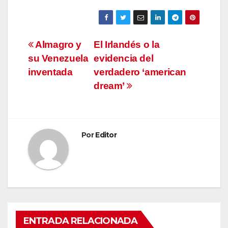
Navegación
Almagro y
El Irlandés o la
su Venezuela
evidencia del
de
inventada
verdadero ‘american
entradas
dream’
Por
Editor
ENTRADA RELACIONADA