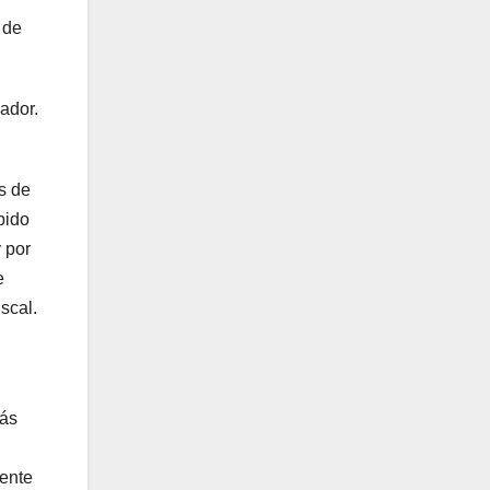
 de
ador.
s de
bido
 por
e
scal.
más
iente