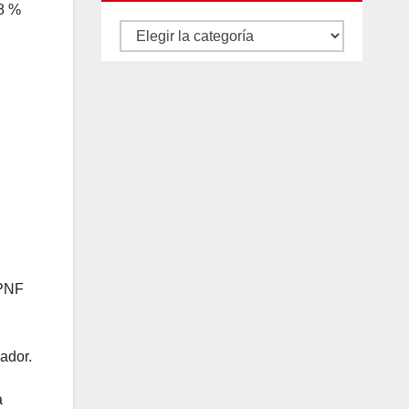
 8 %
Autores
y
categorías
SPNF
ador.
a