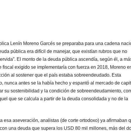
pública Lenín Moreno Garcés se preparaba para una cadena naci
da pública era difícil de manejar, que existían rubros que no
ervida”. El monto de la deuda pública ascendía, según él, a má
te fiscal exigido se implementaría con fuerza en 2018, Moreno e
ucción al sostener que el país estaba sobreendeudado. Esta
ivo, nunca antes se la había hecho y espantó al mercado de capit
zar su sostenibilidad y la condición de sobreendeudamiento, co
quel que se calcula a partir de la deuda consolidada y no de la
 esa aseveración, analistas (de corte ortodoxo) ya afirmaban q
on una deuda que supera los USD 80 mil millones, más del d