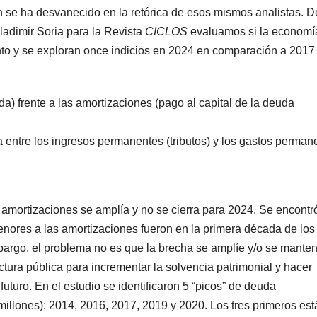
n se ha desvanecido en la retórica de esos mismos analistas. D
ladimir Soria para la Revista
CICLOS
evaluamos si la economí
to y se exploran once indicios en 2024 en comparación a 2017
) frente a las amortizaciones (pago al capital de la deuda
ia entre los ingresos permanentes (tributos) y los gastos perman
s amortizaciones se amplía y no se cierra para 2024. Se encontr
nores a las amortizaciones fueron en la primera década de lo
bargo, el problema no es que la brecha se amplíe y/o se mante
uctura pública para incrementar la solvencia patrimonial y hacer
futuro. En el estudio se identificaron 5 “picos” de deuda
lones): 2014, 2016, 2017, 2019 y 2020. Los tres primeros est