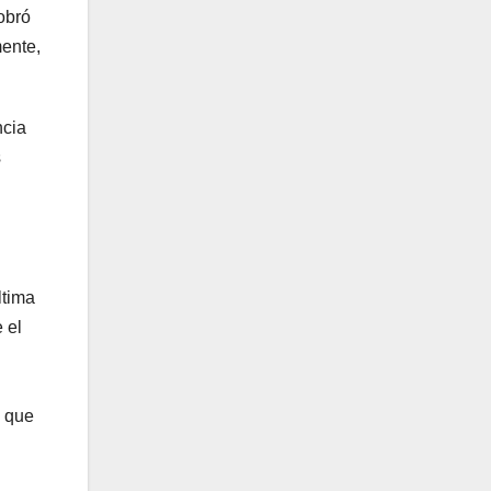
obró
mente,
ncia
s
ltima
 el
s que