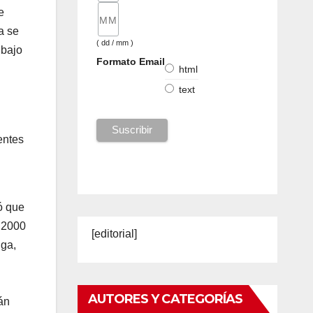
e
a se
( dd / mm )
 bajo
Formato Email
html
text
entes
ó que
s 2000
[editorial]
nga,
AUTORES Y CATEGORÍAS
án