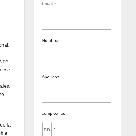
*
Email
Nombres
onal.
s de
n ese
Apellidos
ales.
mo
cumpleaños
ue la
/
oble