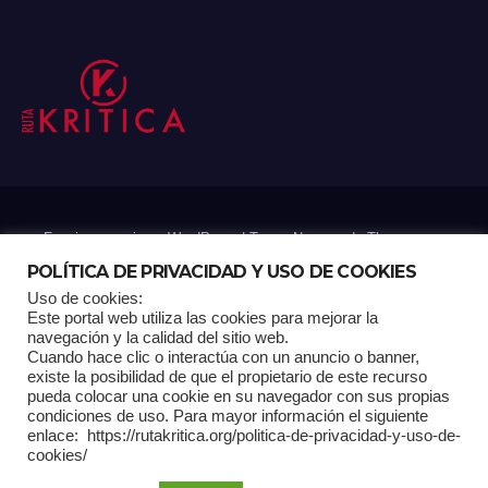
Funciona gracias a WordPress
|
Tema: Newsup de
Themeansar
POLÍTICA DE PRIVACIDAD Y USO DE COOKIES
Uso de cookies:
Mantenido por: Proyelink
Este portal web utiliza las cookies para mejorar la
navegación y la calidad del sitio web.
Cuando hace clic o interactúa con un anuncio o banner,
Home
Análisis
Carrito RK
Contactos
Documental
Gracias !
existe la posibilidad de que el propietario de este recurso
pueda colocar una cookie en su navegador con sus propias
condiciones de uso. Para mayor información el siguiente
Multimedia
Página de ejemplo
Pagina Principal
Pago
enlace: https://rutakritica.org/politica-de-privacidad-y-uso-de-
cookies/
POLÍTICA DE PRIVACIDAD Y USO DE COOKIES