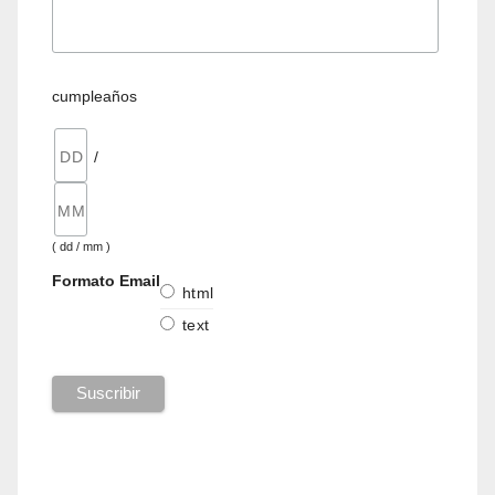
cumpleaños
/
( dd / mm )
Formato Email
html
text