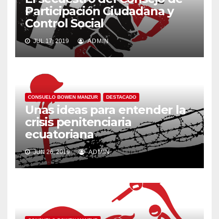
Participación Ciudadana y
Control Social
JUL 17, 2019
ADMIN
CONSUELO BOWEN MANZUR
DESTACADO
Unas ideas para entender la
crisis penitenciaria
ecuatoriana
JUN 26, 2019
ADMIN