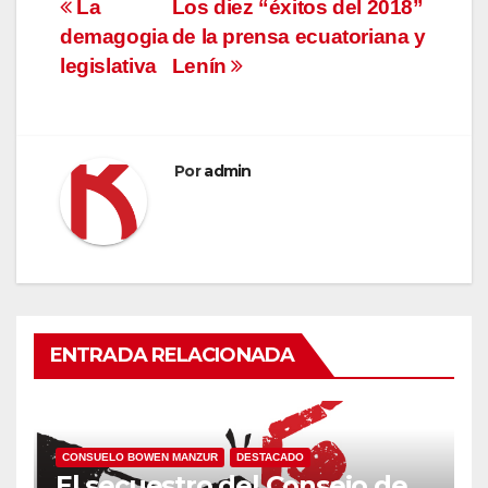
Navegación
La
Los diez “éxitos del 2018”
demagogia
de la prensa ecuatoriana y
de
legislativa
Lenín
entradas
Por
admin
ENTRADA RELACIONADA
CONSUELO BOWEN MANZUR
DESTACADO
El secuestro del Consejo de