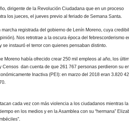
iño, dirigente de la Revolución Ciudadana que en un proceso
tra los jueces, el jueves previo al feriado de Semana Santa.
n marcha registrada del gobierno de Lenín Moreno, cuya credibi
inión). Nos retrotrae a la oscura época del febrescorderismo e
e instauró el terror con quienes pensaban distinto.
e Moreno había ofrecido crear 250 mil empleos al año, los últi
cas y Censos dan cuenta de que 261 767 personas perdieron su 
onómicamente Inactiva (PEI): en marzo del 2018 eran 3.820 4
70.
atacan cada vez con más violencia a los ciudadanos mientras la
 tiempo en los medios y en la Asamblea con su “hermana” Eliza
imbéciles”.