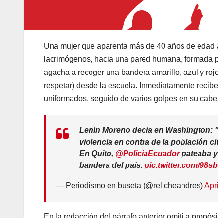
Una mujer que aparenta más de 40 años de edad av
lacrimógenos, hacia una pared humana, formada po
agacha a recoger una bandera amarillo, azul y rojo
respetar) desde la escuela. Inmediatamente recib
uniformados, seguido de varios golpes en su cab
Lenín Moreno decía en Washington: "Lo
violencia en contra de la población ci
En Quito,
@PoliciaEcuador
pateaba y
bandera del país.
pic.twitter.com/98
— Periodismo en buseta (@relicheandres)
Apr
En la redacción del párrafo anterior omití a propó