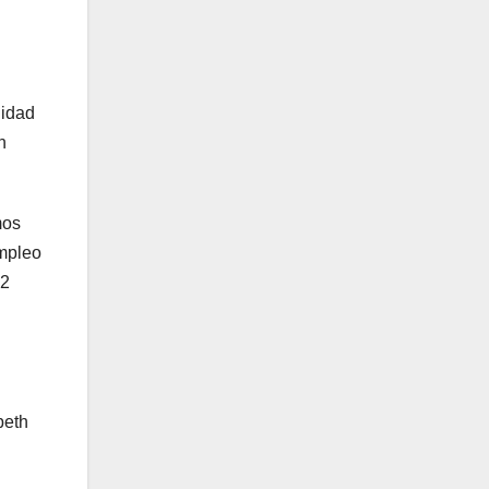
lidad
n
mos
empleo
22
beth