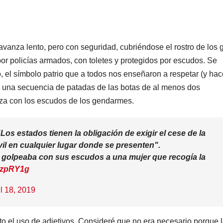
anza lento, pero con seguridad, cubriéndose el rostro de los 
r policías armados, con toletes y protegidos por escudos. Se
, el símbolo patrio que a todos nos enseñaron a respetar (y hac
e una secuencia de patadas de las botas de al menos dos
eza con los escudos de los gendarmes.
s estados tienen la obligación de exigir el cese de la
vil en cualquier lugar donde se presenten".
 golpeaba con sus escudos a una mujer que recogía la
sbzpRY1g
il 18, 2019
sito el uso de adjetivos. Consideré que no era necesario porque 