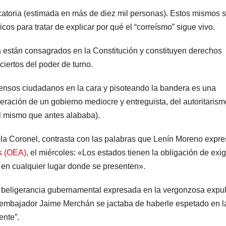
ocatoria (estimada en más de diez mil personas). Estos mismos 
os para tratar de explicar por qué el “correísmo” sigue vivo.
cia están consagrados en la Constitución y constituyen derechos
iertos del poder de turno.
fensos ciudadanos en la cara y pisoteando la bandera es una
eración de un gobierno mediocre y entreguista, del autoritarism
al mismo que antes alababa).
ola Coronel, contrasta con las palabras que Lenín Moreno expr
s (OEA)
, el miércoles: «Los estados tienen la obligación de exigi
il en cualquier lugar donde se presenten».
a beligerancia gubernamental expresada en la vergonzosa expu
 embajador Jaime Merchán se jactaba de haberle espetado en l
ente”.