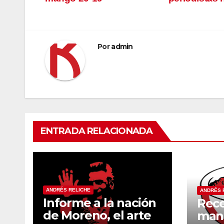
de
entradas
Por
admin
ENTRADA RELACIONADA
ANDRÉS RELICHE
ANDRÉS 
Informe a la nación
Rece
de Moreno, el arte
mang