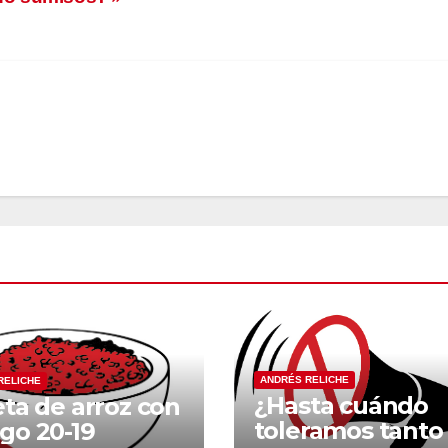
ANDRÉS RELICHE
RELICHE
¿Hasta cuándo
ta de arroz con
toleramos tanto
o 20-19