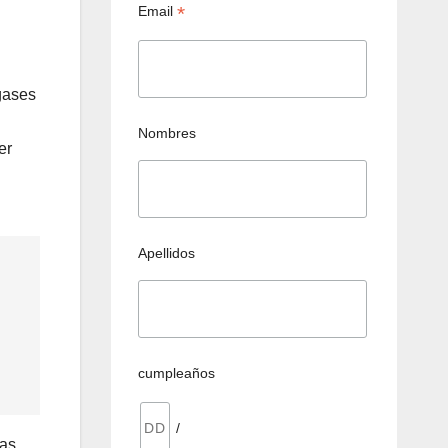
*
Email
gases
Nombres
er
Apellidos
cumpleaños
/
las