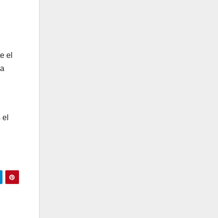
e el
la
 el