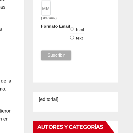
nas,
( dd / mm )
Formato Email
a
html
text
 de la
mo,
[editorial]
tieron
n en
AUTORES Y CATEGORÍAS