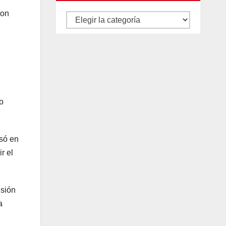
son
Autores
y
categorías
o
esó en
r el
lsión
a