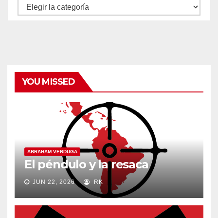
Autores
y
categorías
YOU MISSED
ABRAHAM VERDUGA
El péndulo y la resaca
JUN 22, 2026
RK