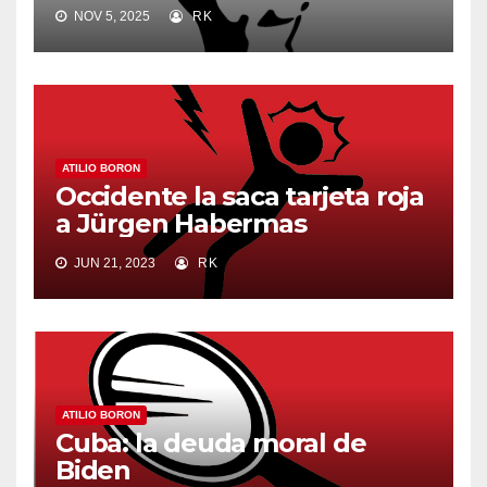
NOV 5, 2025
RK
ATILIO BORON
Occidente la saca tarjeta roja
a Jürgen Habermas
JUN 21, 2023
RK
ATILIO BORON
Cuba: la deuda moral de
Biden