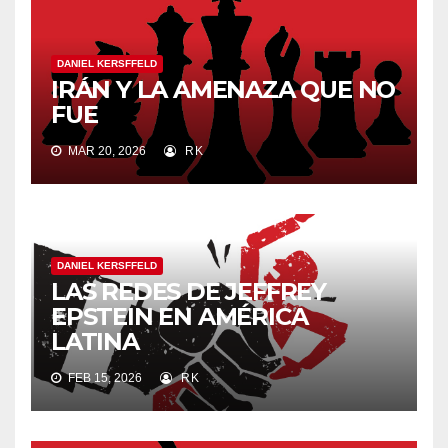
DANIEL KERSFFELD
IRÁN Y LA AMENAZA QUE NO
FUE
MAR 20, 2026
RK
DANIEL KERSFFELD
LAS REDES DE JEFFREY
EPSTEIN EN AMÉRICA
LATINA
FEB 15, 2026
RK