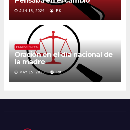
Pensaba en el cambio
JUN 18, 2026
RK
PEDRO PIERRE
Oración en el día nacional de
la madre
MAY 15, 2026
RK