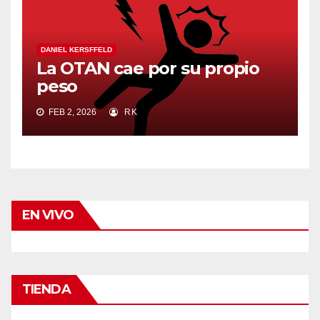
DANIEL KERSFFELD
La OTAN cae por su propio
peso
FEB 2, 2026
RK
EN VIVO
TIENDA