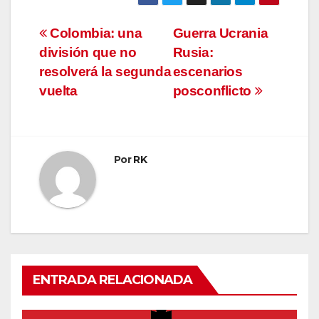
Navegación
Colombia: una
Guerra Ucrania
división que no
Rusia:
de
resolverá la segunda
escenarios
entradas
vuelta
posconflicto
Por
RK
ENTRADA RELACIONADA