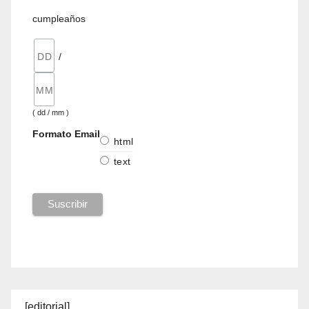
cumpleaños
/
( dd / mm )
Formato Email
html
text
[editorial]