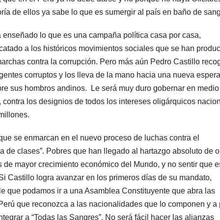
ría de ellos ya sabe lo que es sumergir al país en baño de sang
a enseñado lo que es una campaña política casa por casa,
atado a los históricos movimientos sociales que se han produ
 marchas contra la corrupción. Pero más aún Pedro Castillo reco
igentes corruptos y los lleva de la mano hacia una nueva esper
bre sus hombros andinos. Le será muy duro gobernar en medio
contra los designios de todos los intereses oligárquicos nacio
millones.
 que se enmarcan en el nuevo proceso de luchas contra el
a de clases”. Pobres que han llegado al hartazgo absoluto de o
los de mayor crecimiento económico del Mundo, y no sentir que 
 Si Castillo logra avanzar en los primeros días de su mandato,
le que podamos ir a una Asamblea Constituyente que abra las
Perú que reconozca a las nacionalidades que lo componen y a p
ntegrar a “Todas las Sangres”. No será fácil hacer las alianzas