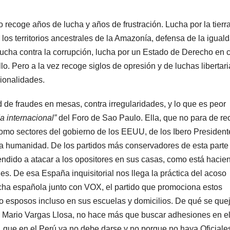
lo recoge años de lucha y años de frustración. Lucha por la tierra
e los territorios ancestrales de la Amazonía, defensa de la igual
ucha contra la corrupción, lucha por un Estado de Derecho en 
o. Pero a la vez recoge siglos de opresión y de luchas libertar
cionalidades.
d de fraudes en mesas, contra irregularidades, y lo que es peor
a internacional”
del Foro de Sao Paulo. Ella, que no para de rec
omo sectores del gobierno de los EEUU, de los Ibero President
la humanidad. De los partidos más conservadores de esta parte
endido a atacar a los opositores en sus casas, como está hacie
s. De esa España inquisitorial nos llega la práctica del acoso
erecha española junto con VOX, el partido que promociona estos
o esposos incluso en sus escuelas y domicilios. De qué se que
és Mario Vargas Llosa, no hace más que buscar adhesiones en e
, que en el Perú ya no debe darse y no porque no haya Oficiale