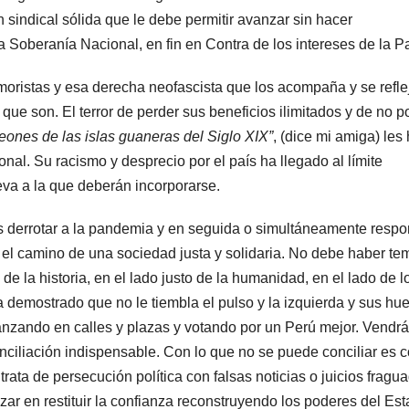
n sindical sólida que le debe permitir avanzar sin hacer
a Soberanía Nacional, en fin en Contra de los intereses de la Pa
jimoristas y esa derecha neofascista que los acompaña y se refle
ue son. El terror de perder sus beneficios ilimitados y de no p
eones de las islas guaneras del Siglo XIX”
, (dice mi amiga) les
onal. Su racismo y desprecio por el país ha llegado al límite
eva a la que deberán incorporarse.
s derrotar a la pandemia y en seguida o simultáneamente resp
el camino de una sociedad justa y solidaria. No debe haber te
de la historia, en el lado justo de la humanidad, en el lado de l
 demostrado que no le tiembla el pulso y la izquierda y sus hu
nzando en calles y plazas y votando por un Perú mejor. Vendrá
nciliación indispensable. Con lo que no se puede conciliar es c
rata de persecución política con falsas noticias o juicios fragu
zar en restituir la confianza reconstruyendo los poderes del Est