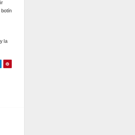
ir
 botín
y la