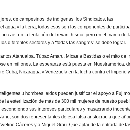
jeres, de campesinos, de indígenas; los Sindicatos, las
el agua y la tierra, todos esos son los componentes de particip
il no caer en la tentación del revanchismo, pero en el marco de l
s diferentes sectores y a “todas las sangres” se debe lograr.
ntos Atahualpa, Túpac Amaru, Micaela Bastidas o el mito de In
ose en millones. La esperanza está puesta en Nuestramérica, 
pre Cuba, Nicaragua y Venezuela en la lucha contra el Imperio y
eligentes u hombres leídos pueden justificar el apoyo a Fujimor
e la esterilización de más de 300 mil mujeres de nuestro pueb
 escondiendo sus intereses particulares y masacrando inocente
ano, son dos representantes de esa falsa aristocracia que añor
s Avelino Cáceres y a Miguel Grau. Que aplaude la entrada de la