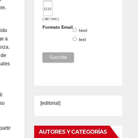
re.
( dd / mm )
Formato Email
cido
html
ge a
text
anza.
 de
nales
ír
eso
[editorial]
artir
AUTORES Y CATEGORÍAS