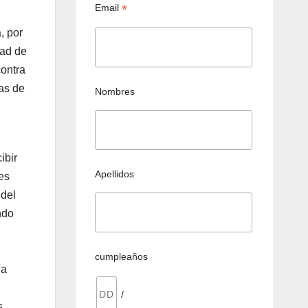
*
Email
, por
dad de
contra
ias de
Nombres
ibir
Apellidos
es
 del
ndo
cumpleaños
ja
l
/
s