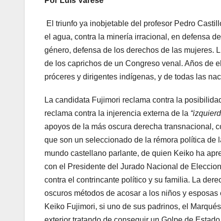
Por Luis Varese
El triunfo ya inobjetable del profesor Pedro Castil
el agua, contra la minería irracional, en defensa d
género, defensa de los derechos de las mujeres. L
de los caprichos de un Congreso venal. Años de ell
próceres y dirigentes indígenas, y de todas las na
La candidata Fujimori reclama contra la posibilida
reclama contra la injerencia externa de la
“izquierd
apoyos de la más oscura derecha transnacional, c
que son un seleccionado de la rémora política de 
mundo castellano parlante, de quien Keiko ha apr
con el Presidente del Jurado Nacional de Eleccione
contra el contrincante político y su familia. La d
oscuros métodos de acosar a los niños y esposas 
Keiko Fujimori, si uno de sus padrinos, el Marqu
exterior tratando de conseguir un Golpe de Estado