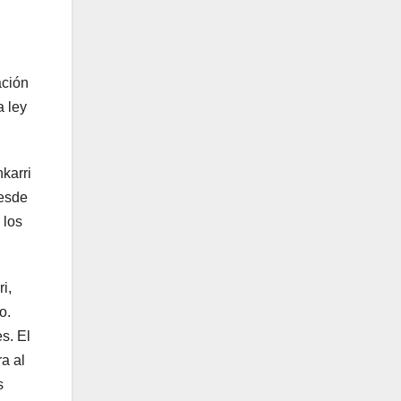
ación
a ley
karri
desde
 los
i,
lo.
s. El
a al
s