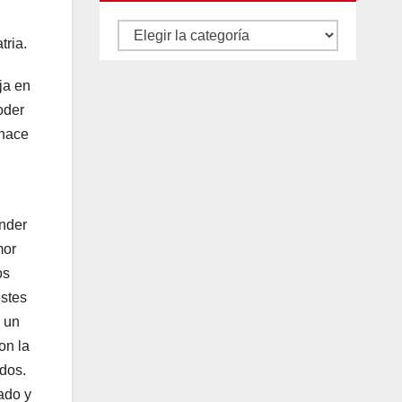
Autores
tria.
y
ja en
categorías
oder
 hace
onder
mor
os
estes
 un
on la
ados.
ado y