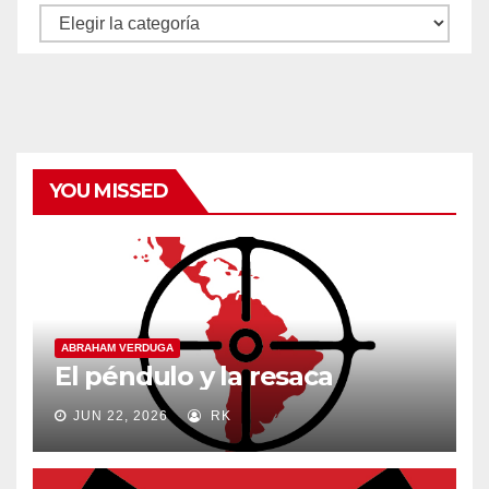
Autores
y
categorías
YOU MISSED
ABRAHAM VERDUGA
El péndulo y la resaca
JUN 22, 2026
RK