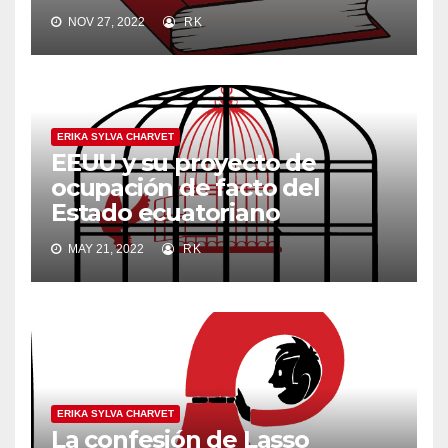
NOV 27, 2022
RK
ERIKA SYLVA CHARVET
EEUU y su proyecto de
ocupación de facto del
Estado ecuatoriano
MAY 21, 2022
RK
ERIKA SYLVA CHARVET
La confesión de Lasso