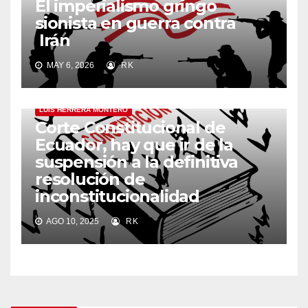
El imperialismo gringo
sionista en guerra contra
Irán
MAY 6, 2026
RK
LUIS HERRERA MONTERO
Corte Constitucional de
Ecuador, hay que ir de la
suspensión a la definitiva
resolución de
inconstitucionalidad
AGO 10, 2025
RK