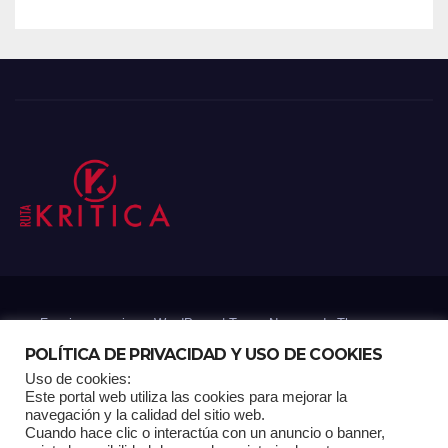
Funciona gracias a WordPress
|
Tema: Newsup de
Themeansar
POLÍTICA DE PRIVACIDAD Y USO DE COOKIES
Uso de cookies:
Mantenido por: Proyelink
Este portal web utiliza las cookies para mejorar la
navegación y la calidad del sitio web.
Cuando hace clic o interactúa con un anuncio o banner,
Home
Análisis
Carrito RK
Contactos
Documental
Gracias !