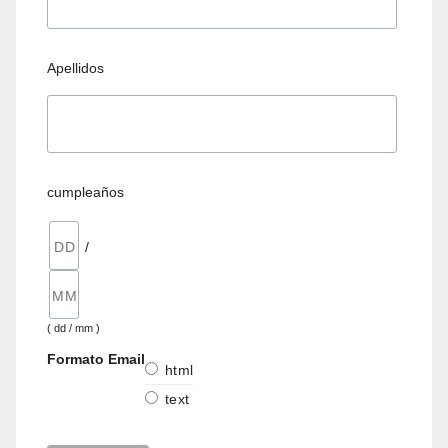
Apellidos
cumpleaños
/
( dd / mm )
Formato Email
html
text