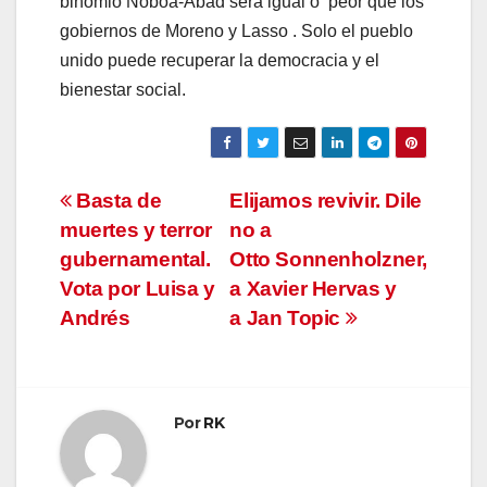
binomio Noboa-Abad será igual o peor que los
gobiernos de Moreno y Lasso . Solo el pueblo
unido puede recuperar la democracia y el
bienestar social.
Navegación
Basta de
Elijamos revivir. Dile
muertes y terror
no a
de
gubernamental.
Otto Sonnenholzner,
entradas
Vota por Luisa y
a Xavier Hervas y
Andrés
a Jan Topic
Por
RK