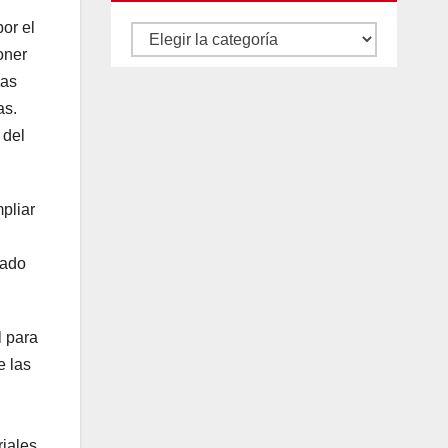
or el
Autores
oner
y
las
categorías
as.
 del
pliar
zado
l para
e las
riales