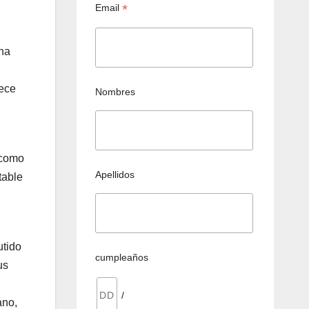
*
Email
 ha
rece
Nombres
 como
Apellidos
table
utido
cumpleaños
us
/
ano,