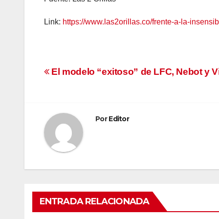
Link:
https://www.las2orillas.co/frente-a-la-insensi
Navegación
El modelo “exitoso” de LFC, Nebot y Vi
de
entradas
Por
Editor
ENTRADA RELACIONADA