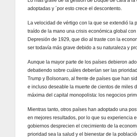
Lo más grave de la gestión de Duque de cara a la c
adoptadas y ´por esto crece el descontento.
La velocidad de vértigo con la que se extendió l
traído de la mano una crisis económica global con
Depresión de 1929, que dio al traste con la econom
ser todavía más grave debido a su naturaleza y pro
Aunque la mayor parte de los países debieron ado
debatiendo sobre cuáles deberían ser las priorida
Trump y Bolsonaro, al frente de países que han si
e incluso deseable la muerte de cientos de miles 
máxima del capital monopolista: los negocios prim
Mientras tanto, otros países han adoptado una pos
en mejores resultados, por lo que su experiencia 
gobiernos desprecien el crecimiento de la econom
prioridad sea la salud y el bienestar de la poblaci