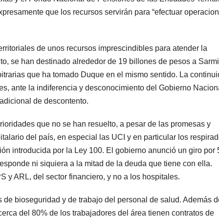
xpresamente que los recursos servirán para “efectuar operacio
erritoriales de unos recursos imprescindibles para atender la
nto, se han destinado alrededor de 19 billones de pesos a Sarm
bitrarias que ha tomado Duque en el mismo sentido. La continu
tes, ante la indiferencia y desconocimiento del Gobierno Nacion
r adicional de descontento.
ioridades que no se han resuelto, a pesar de las promesas y
alario del país, en especial las UCI y en particular los respirad
ión introducida por la Ley 100. El gobierno anunció un giro por 
responde ni siquiera a la mitad de la deuda que tiene con ella.
y ARL, del sector financiero, y no a los hospitales.
s de bioseguridad y de trabajo del personal de salud. Además d
cerca del 80% de los trabajadores del área tienen contratos de