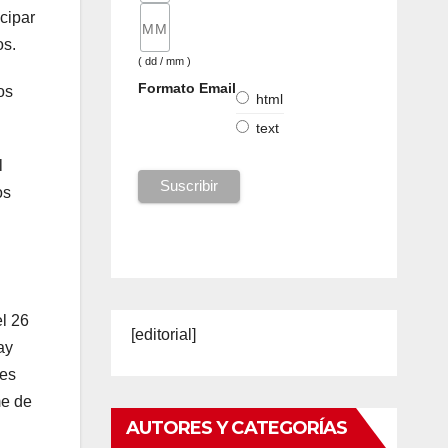
cipar
os.
( dd / mm )
Formato Email
os
html
text
l
os
el 26
[editorial]
ay
des
me de
AUTORES Y CATEGORÍAS