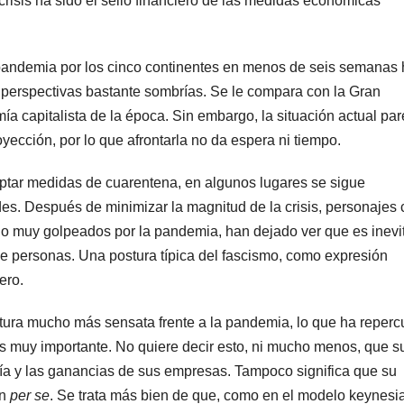
risis ha sido el sello financiero de las medidas económicas
a pandemia por los cinco continentes en menos de seis semanas
 perspectivas bastante sombrías. Se le compara con la Gran
ía capitalista de la época. Sin embargo, la situación actual pa
yección, por lo que afrontarla no da espera ni tiempo.
ptar medidas de cuarentena, en algunos lugares se sigue
des. Después de minimizar la magnitud de la crisis, personajes
do muy golpeados por la pandemia, han dejado ver que es inevi
de personas. Una postura típica del fascismo, como expresión
ero.
tura mucho más sensata frente a la pandemia, lo que ha reperc
es muy importante. No quiere decir esto, ni mucho menos, que s
ía y las ganancias de sus empresas. Tampoco significa que su
ón
per se
. Se trata más bien de que, como en el modelo keynesi