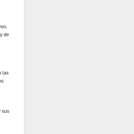
eso,
 y de
n las
os
y sus