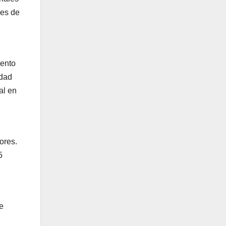
nes de
iento
idad
al en
ores.
5
e