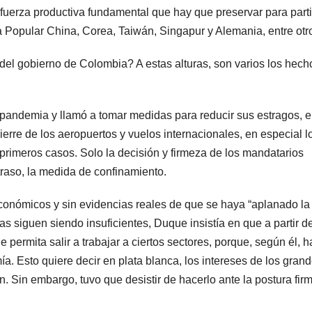
 fuerza productiva fundamental que hay que preservar para parti
a Popular China, Corea, Taiwán, Singapur y Alemania, entre otr
 del gobierno de Colombia? A estas alturas, son varios los hech
andemia y llamó a tomar medidas para reducir sus estragos, e
erre de los aeropuertos y vuelos internacionales, en especial l
rimeros casos. Solo la decisión y firmeza de los mandatarios
traso, la medida de confinamiento.
onómicos y sin evidencias reales de que se haya “aplanado la
s siguen siendo insuficientes, Duque insistía en que a partir d
 permita salir a trabajar a ciertos sectores, porque, según él, h
. Esto quiere decir en plata blanca, los intereses de los gran
. Sin embargo, tuvo que desistir de hacerlo ante la postura fir