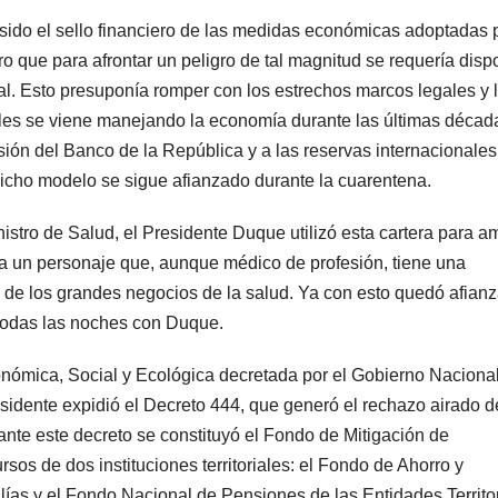
sido el sello financiero de las medidas económicas adoptadas p
 que para afrontar un peligro de tal magnitud se requería disp
al. Esto presuponía romper con los estrechos marcos legales y 
uales se viene manejando la economía durante las últimas décad
isión del Banco de la República y a las reservas internacionales
 dicho modelo se sigue afianzado durante la cuarentena.
tro de Salud, el Presidente Duque utilizó esta cartera para am
o a un personaje que, aunque médico de profesión, tiene una
to de los grandes negocios de la salud. Ya con esto quedó afian
 todas las noches con Duque.
nómica, Social y Ecológica decretada por el Gobierno Naciona
presidente expidió el Decreto 444, que generó el rechazo airado d
ante este decreto se constituyó el Fondo de Mitigación de
os de dos instituciones territoriales: el Fondo de Ahorro y
ías y el Fondo Nacional de Pensiones de las Entidades Territo