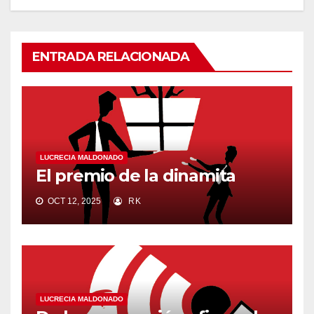
ENTRADA RELACIONADA
LUCRECIA MALDONADO
El premio de la dinamita
OCT 12, 2025
RK
LUCRECIA MALDONADO