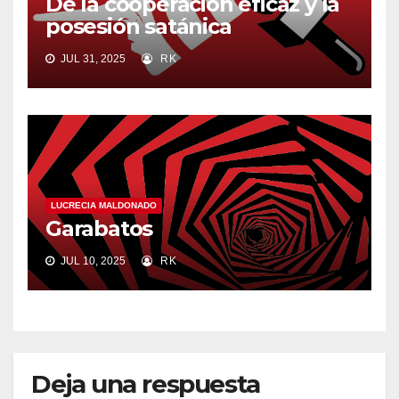
De la cooperación eficaz y la
posesión satánica
JUL 31, 2025
RK
LUCRECIA MALDONADO
Garabatos
JUL 10, 2025
RK
Deja una respuesta