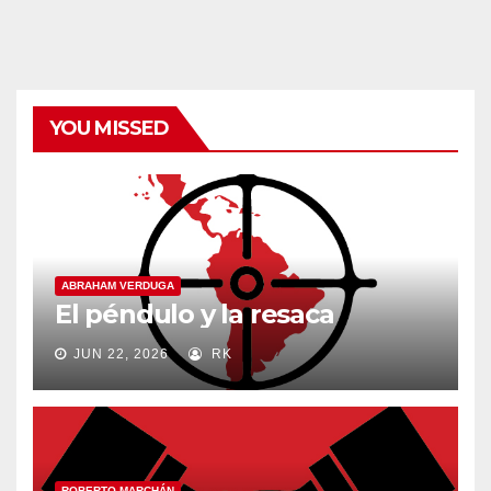
categorías
YOU MISSED
ABRAHAM VERDUGA
El péndulo y la resaca
JUN 22, 2026
RK
ROBERTO MARCHÁN