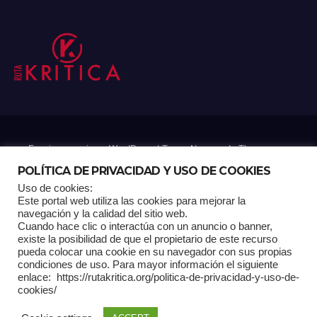
Funciona gracias a WordPress
|
Tema: Newsup de
Themeansar
POLÍTICA DE PRIVACIDAD Y USO DE COOKIES
Uso de cookies:
Mantenido por: Proyelink
Este portal web utiliza las cookies para mejorar la
navegación y la calidad del sitio web.
Cuando hace clic o interactúa con un anuncio o banner,
Home
Análisis
Carrito RK
Contactos
Documental
Gracias !
existe la posibilidad de que el propietario de este recurso
pueda colocar una cookie en su navegador con sus propias
condiciones de uso. Para mayor información el siguiente
Multimedia
Página de ejemplo
Pagina Principal
Pago
enlace: https://rutakritica.org/politica-de-privacidad-y-uso-de-
cookies/
POLÍTICA DE PRIVACIDAD Y USO DE COOKIES