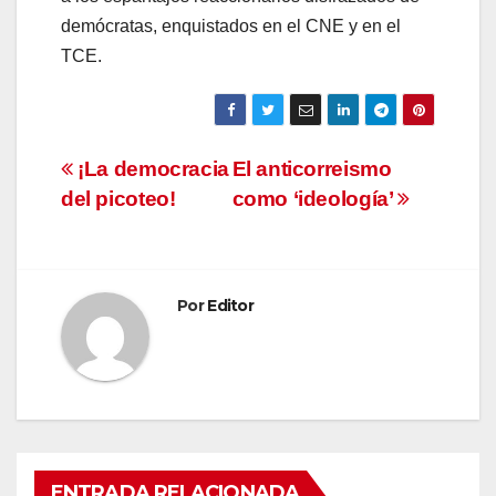
demócratas, enquistados en el CNE y en el
TCE.
Navegación
¡La democracia
El anticorreismo
del picoteo!
como ‘ideología’
de
entradas
Por
Editor
ENTRADA RELACIONADA