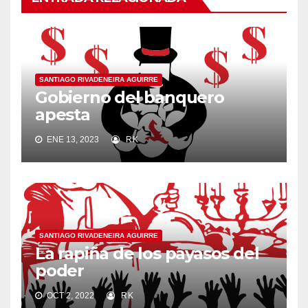
SANTIAGO RIVADENEIRA AGUIRRE
Gobierno del banquero
apesta
ENE 13, 2023
RK
SANTIAGO RIVADENEIRA AGUIRRE
La rapiña de los payasos del
poder
OCT 2, 2022
RK