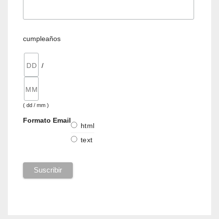
cumpleaños
/
( dd / mm )
Formato Email
html
text