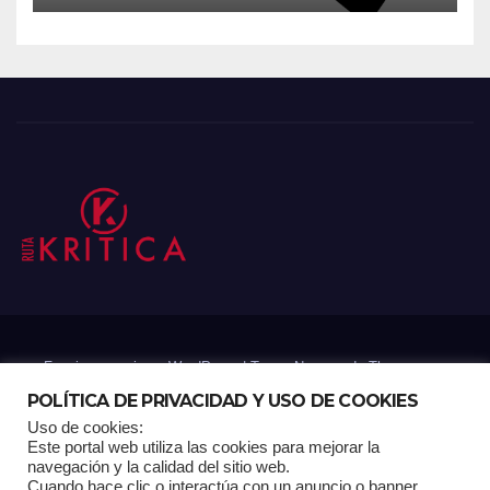
Funciona gracias a WordPress
|
Tema: Newsup de
Themeansar
POLÍTICA DE PRIVACIDAD Y USO DE COOKIES
Uso de cookies:
Mantenido por: Proyelink
Este portal web utiliza las cookies para mejorar la
navegación y la calidad del sitio web.
Cuando hace clic o interactúa con un anuncio o banner,