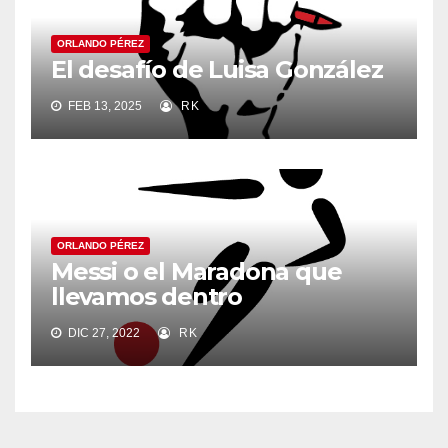
ORLANDO PÉREZ
El desafío de Luisa González
FEB 13, 2025
RK
ORLANDO PÉREZ
Messi o el Maradona que
llevamos dentro
DIC 27, 2022
RK