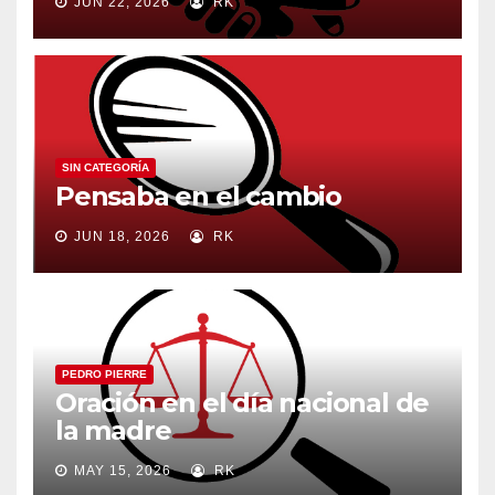
JUN 22, 2026
RK
SIN CATEGORÍA
Pensaba en el cambio
JUN 18, 2026
RK
PEDRO PIERRE
Oración en el día nacional de
la madre
MAY 15, 2026
RK