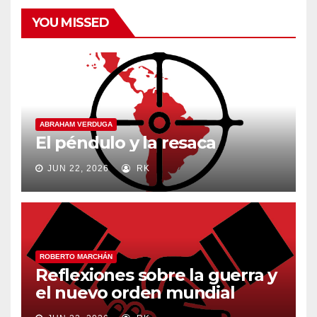
YOU MISSED
ABRAHAM VERDUGA
El péndulo y la resaca
JUN 22, 2026
RK
ROBERTO MARCHÁN
Reflexiones sobre la guerra y
el nuevo orden mundial