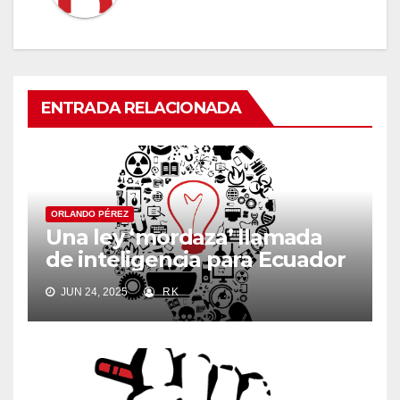
ENTRADA RELACIONADA
ORLANDO PÉREZ
Una ley ‘mordaza’ llamada
de inteligencia para Ecuador
JUN 24, 2025
RK