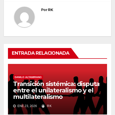
Por
RK
ENTRADA RELACIONADA
DANILO ALTAMIRANO
Transición sistémica: disputa
entre el unilateralismo y el
multilateralismo
ENE 23, 2026
RK