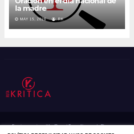
Oración en el día nacional de
la madre
MAY 15, 2026
RK
Funciona gracias a WordPress
|
Tema: Newsup de
Themeansar