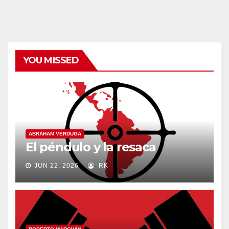
categorías
YOU MISSED
ABRAHAM VERDUGA
El péndulo y la resaca
JUN 22, 2026
RK