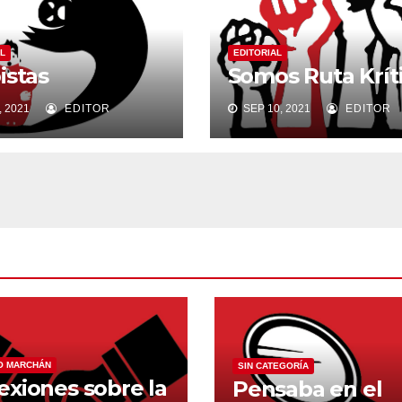
L
EDITORIAL
istas
Somos Ruta Krít
 2021
EDITOR
SEP 10, 2021
EDITOR
O MARCHÁN
SIN CATEGORÍA
exiones sobre la
Pensaba en el