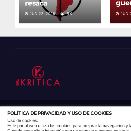
guer
resaca
ord
JUN 22, 2026
RK
JUN 
POLÍTICA DE PRIVACIDAD Y USO DE COOKIES
Funciona gracias a WordPress
|
Tema: Newsup de
Themeansar
Uso de cookies:
Este portal web utiliza las cookies para mejorar la navegación y la