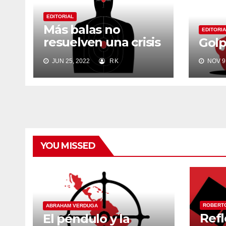
EDITORIAL
Más balas no
EDITORIA
resuelven una crisis
Golp
política
JUN 25, 2022
RK
NOV 9,
YOU MISSED
ROBERT
ABRAHAM VERDUGA
Refl
El péndulo y la