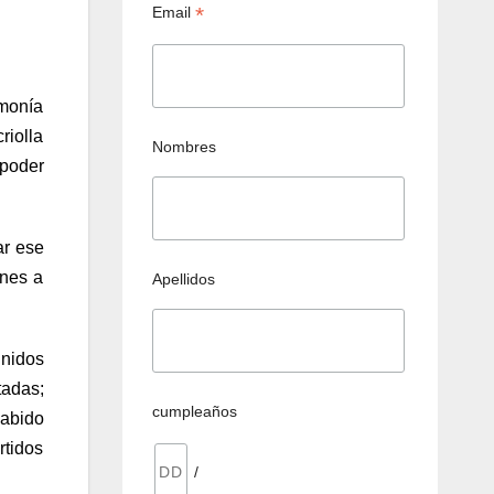
*
Email
emonía
riolla
Nombres
 poder
ar ese
ones a
Apellidos
unidos
tadas;
cumpleaños
sabido
tidos
/