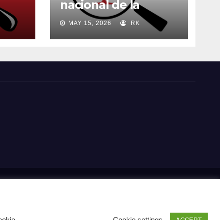
nacional de la
madre
MAY 15, 2026
RK
s
Carrito RK
Contactos
Documental
Gracias !
Multimedia
cipal
Pago
POLÍTICA DE PRIVACIDAD Y USO DE COOKIES