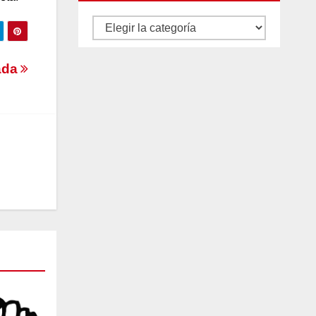
Autores
y
rada
categorías