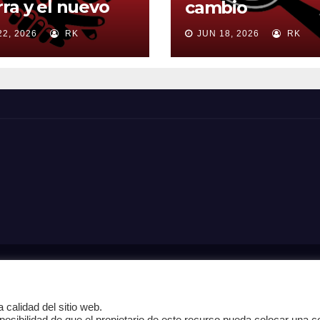
ra y el nuevo
cambio
en mundial
22, 2026
RK
JUN 18, 2026
RK
Home
Análisi
 calidad del sitio web.
Página de ejemplo
Pagina Prin