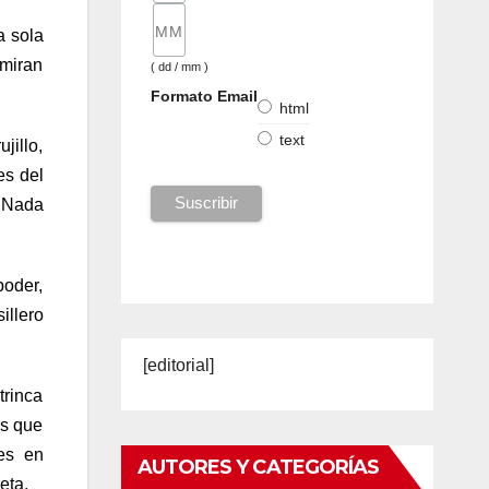
a sola
 miran
( dd / mm )
Formato Email
html
text
jillo,
es del
. Nada
poder,
llero
[editorial]
trinca
os que
es en
AUTORES Y CATEGORÍAS
eta.