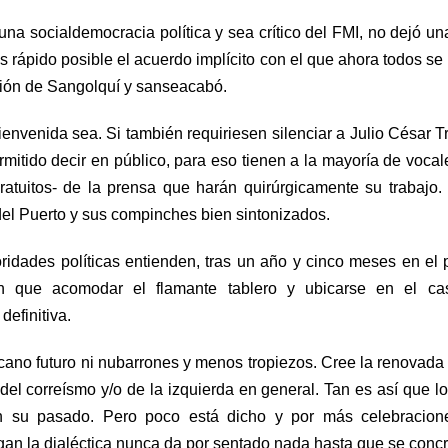
una socialdemocracia política y sea crítico del FMI, no dejó un
s rápido posible el acuerdo implícito con el que ahora todos se
ución de Sangolquí y sanseacabó.
envenida sea. Si también requiriesen silenciar a Julio César Tru
ermitido decir en público, para eso tienen a la mayoría de vocal
gratuitos- de la prensa que harán quirúrgicamente su trabajo
 del Puerto y sus compinches bien sintonizados.
ridades políticas entienden, tras un año y cinco meses en el 
n que acomodar el flamante tablero y ubicarse en el casi
definitiva.
cano futuro ni nubarrones y menos tropiezos. Cree la renovada 
del correísmo y/o de la izquierda en general. Tan es así que l
n su pasado. Pero poco está dicho y por más celebracion
n la dialéctica nunca da por sentado nada hasta que se concr