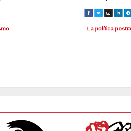
ismo
La política post