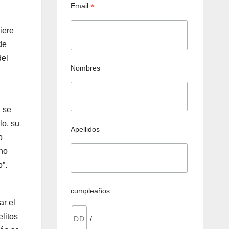
*
Email
iere
de
del
Nombres
, se
lo, su
Apellidos
o
 no
”.
cumpleaños
ar el
elitos
/