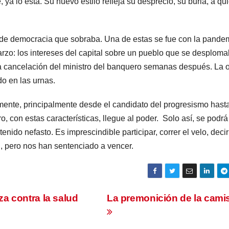
ya lo está. Su nuevo estilo refleja su despreció, su burla, a qu
e de democracia que sobraba. Una de estas se fue con la pande
rzo: los intereses del capital sobre un pueblo que se desplom
 cancelación del ministro del banquero semanas después. La o
do en las urnas.
mente, principalmente desde el candidato del progresismo hasta
, con estas características, llegue al poder. Solo así, se podrá
nido nefasto. Es imprescindible participar, correr el velo, decir
il, pero nos han sentenciado a vencer.
a contra la salud
La premonición de la cami