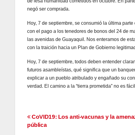
de lesa humanidad cometidos en octubre. En parte, 
negó ser comprada.
Hoy, 7 de septiembre, se consumió la última part
con el pago a los tenedores de bonos del 24 de ma
las avenidas de Guayaquil. Nos enteramos de esta
con la traición hacia un Plan de Gobierno legitima
Hoy, 7 de septiembre, todos deben entender clara
futuros asambleístas, qué significa que un banquero
explicar a un pueblo atribulado y engañado su conte
verdad. El camino a la “tierra prometida” no es fác
Navegación
CoVID19: Los anti-vacunas y la amenaz
pública
de