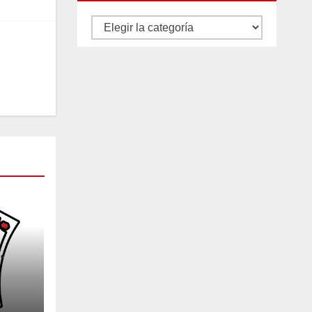
Autores
y
categorías