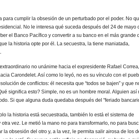
ia para cumplir la obsesión de un perturbado por el poder. No qu
sidencial. No le interesa qué suceda después del 24 de mayo 
ber el Banco Pacífico y convertir a su banco en el más grande 
ue la historia opte por él. La secuestra, la tiene maniatada,
.
 extraordinario no unánime hacia el expresidente Rafael Correa
cia Carondelet. Así como lo leyó, no es su vínculo con el pueb
olución de conflictos: él necesita que “todos se bajen” y que n
¿Qué significa esto? Simple, no es un hombre moral. Alguien así
 todo. Si que alguna duda quedaba después del “feriado bancario
o la historia está secuestrada, también lo está el sistema de
 otra vez. Le metió la mano no para transformarlo, no para busc
 la obsesión del otro y, a la vez, le permita salir airosa de los d