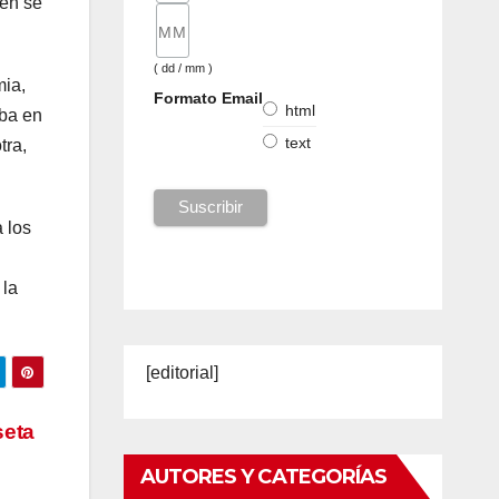
ién se
( dd / mm )
mia,
Formato Email
html
aba en
text
tra,
 los
 la
[editorial]
seta
AUTORES Y CATEGORÍAS