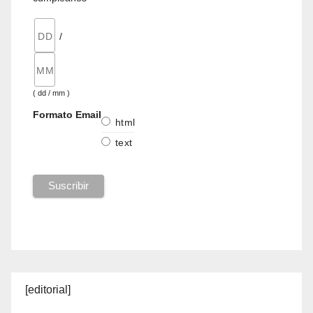
/
( dd / mm )
Formato Email
html
text
[editorial]