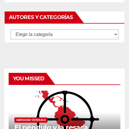
AUTORES Y CATEGORÍAS
Autores
y
categorías
YOU MISSED
ABRAHAM VERDUGA
El péndulo y la resaca