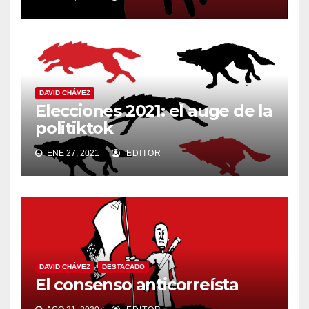
DAVID CHÁVEZ
Elecciones 2021: el auge de la
politiktok
ENE 27, 2021
EDITOR
DAVID CHÁVEZ
DESTACADO
El consenso anticorreísta