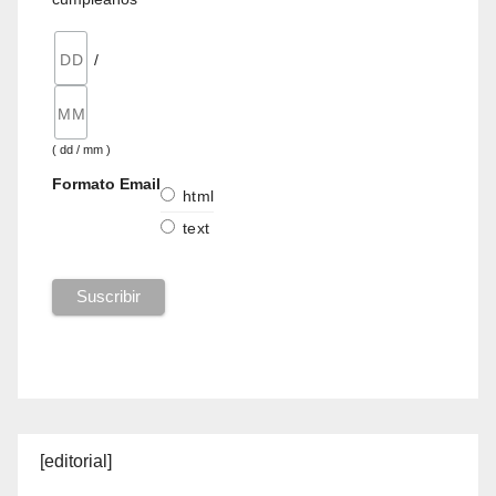
/
( dd / mm )
Formato Email
html
text
[editorial]