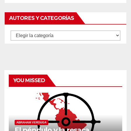
AUTORES Y CATEGORÍAS
Autores
y
categorías
YOU MISSED
ABRAHAM VERDUGA
El péndulo y la resaca