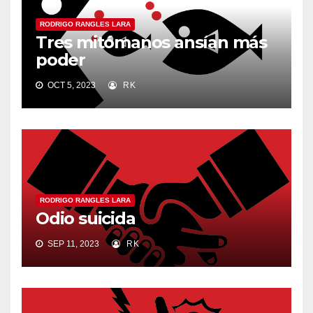
RODRIGO RANGLES LARA
Tres mitómanos ansían más
poder
OCT 5, 2023
RK
RODRIGO RANGLES LARA
Odio suicida
SEP 11, 2023
RK