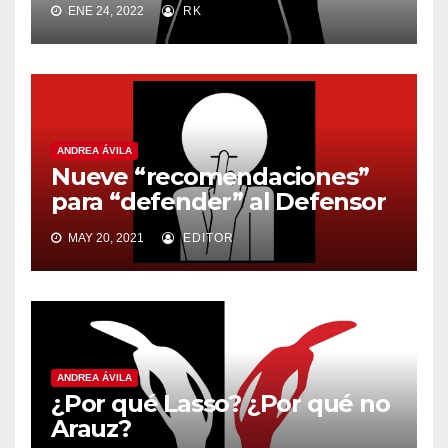
ENE 24, 2022
RK
ANDREA ÁVILA
Nueve “recomendaciones”
para “defender” al Defensor
MAY 20, 2021
EDITOR
ANDREA ÁVILA
¿Por qué Lasso? ¿Por qué no
Arauz?