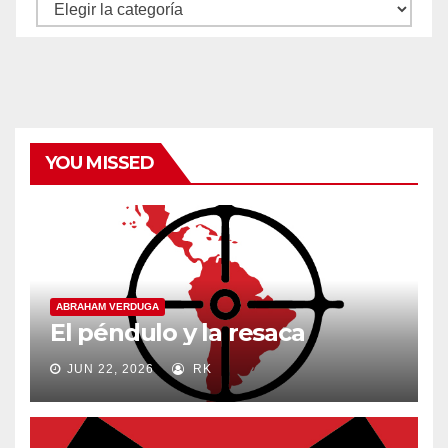
Autores
y
categorías
YOU MISSED
ABRAHAM VERDUGA
El péndulo y la resaca
JUN 22, 2026
RK