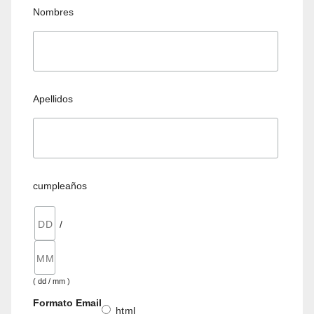
Nombres
Apellidos
cumpleaños
/
( dd / mm )
Formato Email
html