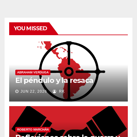
YOU MISSED
ABRAHAM VERDUGA
El péndulo y la resaca
JUN 22, 2026
RK
ROBERTO MARCHÁN