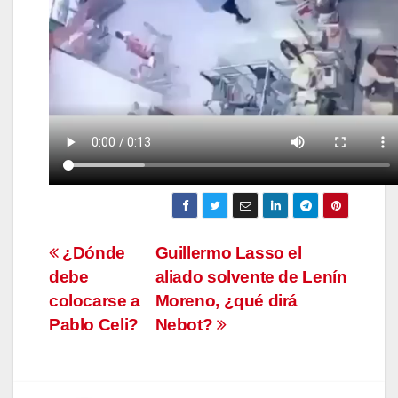
Navegación
¿Dónde
Guillermo Lasso el
debe
aliado solvente de Lenín
de
colocarse a
Moreno, ¿qué dirá
entradas
Pablo Celi?
Nebot?