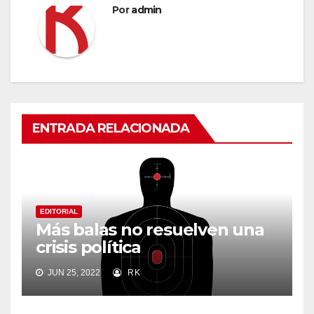
Por
admin
ENTRADA RELACIONADA
EDITORIAL
Más balas no resuelven una
crisis política
JUN 25, 2022
RK