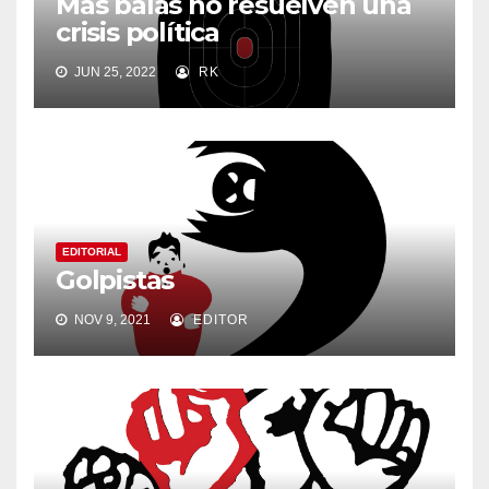
Más balas no resuelven una
crisis política
JUN 25, 2022
RK
EDITORIAL
Golpistas
NOV 9, 2021
EDITOR