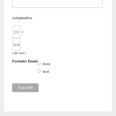
cumpleaños
/
( dd / mm )
Formato Email
html
text