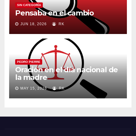
SIN CATEGORÍA
Pensaba en el cambio
JUN 18, 2026
RK
PEDRO PIERRE
Oración en el día nacional de
la madre
MAY 15, 2026
RK