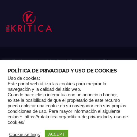
Funciona gracias a WordPress
|
Tema: Newsup de
Themeansar
POLÍTICA DE PRIVACIDAD Y USO DE COOKIES
Uso de cookies:
Mantenido por: Proyelink
Este portal web utiliza las cookies para mejorar la
navegación y la calidad del sitio web.
Cuando hace clic o interactúa con un anuncio o banner,
Home
Análisis
Carrito RK
Contactos
Documental
Gracias !
existe la posibilidad de que el propietario de este recurso
pueda colocar una cookie en su navegador con sus propias
condiciones de uso. Para mayor información el siguiente
Multimedia
Página de ejemplo
Pagina Principal
Pago
enlace: https://rutakritica.org/politica-de-privacidad-y-uso-de-
cookies/
POLÍTICA DE PRIVACIDAD Y USO DE COOKIES
Cookie settings
ACCEPT