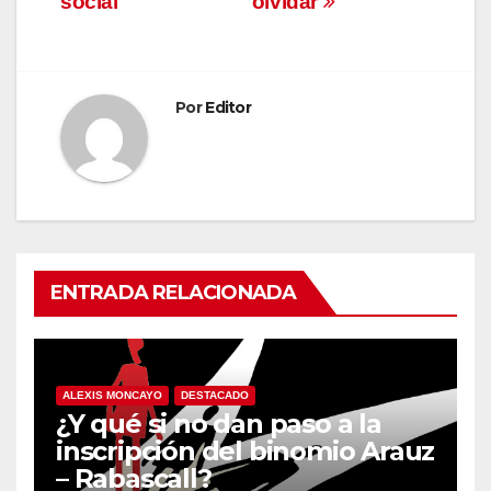
social
olvidar
Por
Editor
ENTRADA RELACIONADA
ALEXIS MONCAYO
DESTACADO
¿Y qué si no dan paso a la
inscripción del binomio Arauz
– Rabascall?