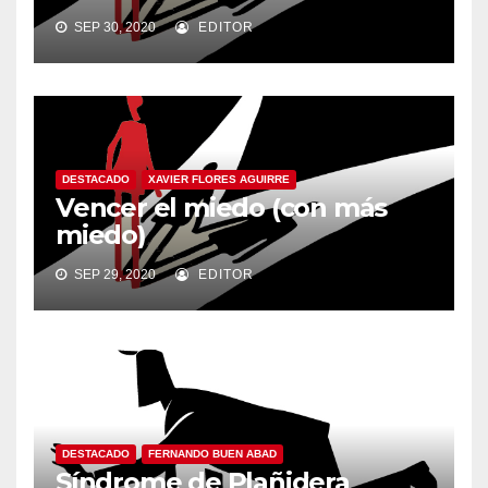
SEP 30, 2020
EDITOR
DESTACADO
XAVIER FLORES AGUIRRE
Vencer el miedo (con más
miedo)
SEP 29, 2020
EDITOR
DESTACADO
FERNANDO BUEN ABAD
Síndrome de Plañidera