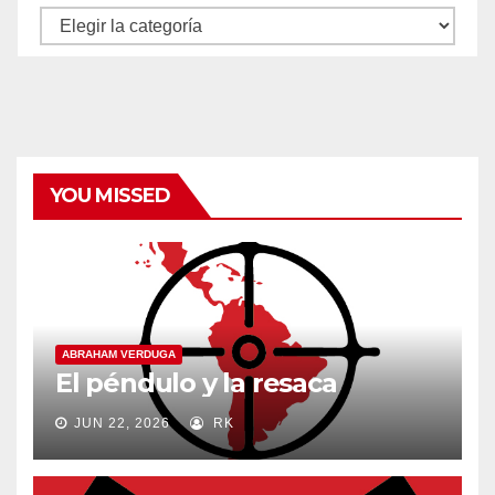
Autores
y
categorías
YOU MISSED
ABRAHAM VERDUGA
El péndulo y la resaca
JUN 22, 2026
RK