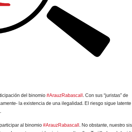
cipación del binomio
#ArauzRabascall
. Con sus “juristas” de
amente- la existencia de una ilegalidad. El riesgo sigue latente
s.
articipar al binomio
#ArauzRabascall
. No obstante, nuestro si