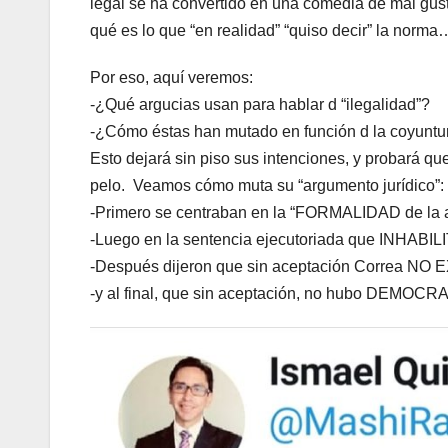
legal se ha convertido en una comedia de mal gusto
qué es lo que “en realidad” “quiso decir” la norm
Por eso, aquí veremos:
-¿Qué argucias usan para hablar d “ilegalidad”?
-¿Cómo éstas han mutado en función d la coyuntura
Esto dejará sin piso sus intenciones, y probará que
pelo. Veamos cómo muta su “argumento jurídico”:
-Primero se centraban en la “FORMALIDAD de la 
-Luego en la sentencia ejecutoriada que INHABIL
-Después dijeron que sin aceptación Correa NO 
-y al final, que sin aceptación, no hubo DEMO