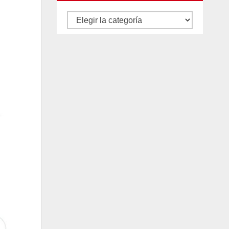
Autores
y
categorías