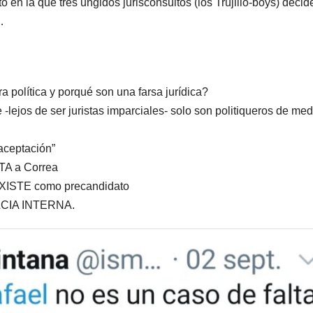
 en la que tres ungidos jurisconsultos (los Trujillo-boys) decid
a…
 política y porqué son una farsa jurídica?
 -lejos de ser juristas imparciales- solo son politiqueros de med
aceptación”
ITA a Correa
EXISTE como precandidato
CRACIA INTERNA.