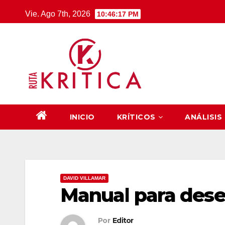
Saltar
Vie. Ago 7th, 2026
10:46:18 PM
al
contenido
INICIO
KRÍTICOS
ANÁLISIS
DAVID VILLAMAR
Manual para des
Por
Editor