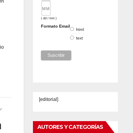
en
( dd / mm )
Formato Email
html
text
io
[editorial]
AUTORES Y CATEGORÍAS