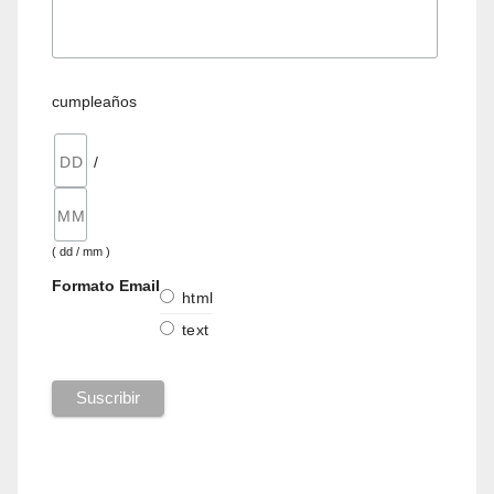
cumpleaños
/
( dd / mm )
Formato Email
html
text