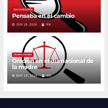
SIN CATEGORÍA
Pensaba en el cambio
JUN 18, 2026
RK
PEDRO PIERRE
Oración en el día nacional de
la madre
MAY 15, 2026
RK