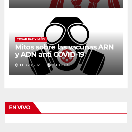
CÉSAR PAZ Y MIÑO
Mitos sobre las vacunas ARN
y ADN anti COVID-19
FEB 23, 2021
EDITOR
EN VIVO