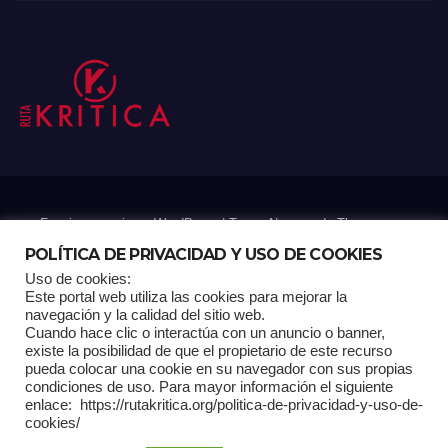
Funciona gracias a WordPress
|
Tema: Newsup de
Themeansar
POLÍTICA DE PRIVACIDAD Y USO DE COOKIES
Uso de cookies:
Mantenido por: Proyelink
Este portal web utiliza las cookies para mejorar la
navegación y la calidad del sitio web.
Cuando hace clic o interactúa con un anuncio o banner,
Home
Análisis
Carrito RK
Contactos
Documental
Gracias !
existe la posibilidad de que el propietario de este recurso
pueda colocar una cookie en su navegador con sus propias
condiciones de uso. Para mayor información el siguiente
Multimedia
Página de ejemplo
Pagina Principal
Pago
enlace: https://rutakritica.org/politica-de-privacidad-y-uso-de-
cookies/
POLÍTICA DE PRIVACIDAD Y USO DE COOKIES