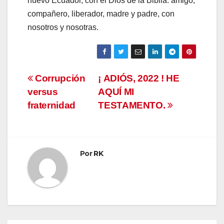
nuevo Ecuador, con el Dios de la Biblia: amigo,
compañero, liberador, madre y padre, con
nosotros y nosotras.
Navegación
Corrupción
¡ ADIÓS, 2022 ! HE
versus
AQUÍ MI
de
fraternidad
TESTAMENTO.
entradas
Por
RK