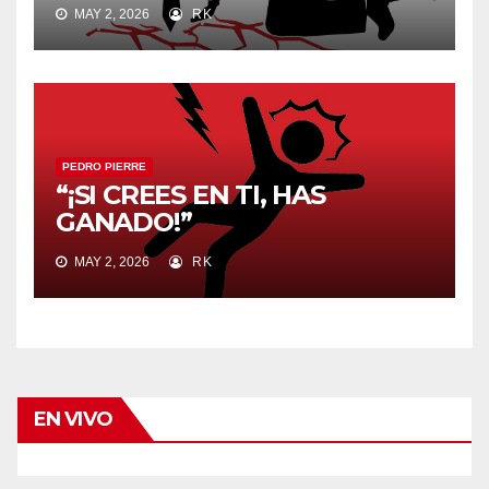
MAY 2, 2026
RK
PEDRO PIERRE
“¡SI CREES EN TI, HAS
GANADO!”
MAY 2, 2026
RK
EN VIVO