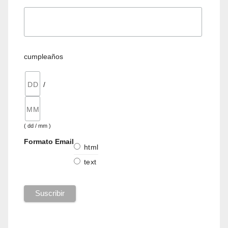
cumpleaños
/
( dd / mm )
Formato Email
html
text