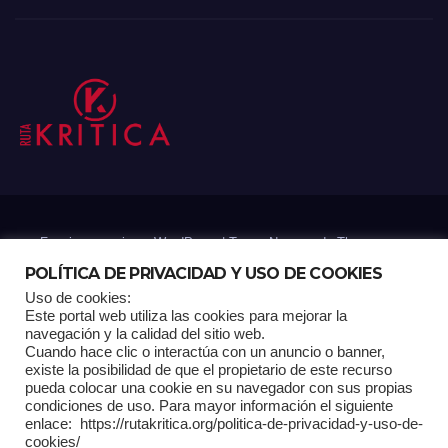
Funciona gracias a WordPress
|
Tema: Newsup de
Themeansar
POLÍTICA DE PRIVACIDAD Y USO DE COOKIES
Uso de cookies:
Mantenido por: Proyelink
Este portal web utiliza las cookies para mejorar la
navegación y la calidad del sitio web.
Cuando hace clic o interactúa con un anuncio o banner,
Home
Análisis
Carrito RK
Contactos
Documental
Gracias !
existe la posibilidad de que el propietario de este recurso
pueda colocar una cookie en su navegador con sus propias
condiciones de uso. Para mayor información el siguiente
Multimedia
Página de ejemplo
Pagina Principal
Pago
enlace: https://rutakritica.org/politica-de-privacidad-y-uso-de-
cookies/