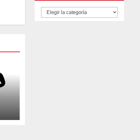
Autores
y
categorías