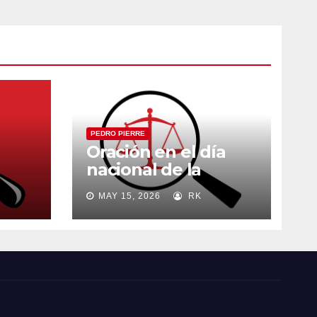
PEDRO PIERRE
Oración en el día
nacional de la
madre
MAY 15, 2026
RK