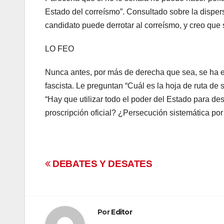
Estado del correísmo”. Consultado sobre la dispers
candidato puede derrotar al correísmo, y creo que
LO FEO
Nunca antes, por más de derecha que sea, se ha e
fascista. Le preguntan “Cuál es la hoja de ruta de
“Hay que utilizar todo el poder del Estado para de
proscripción oficial? ¿Persecución sistemática po
Navegación
DEBATES Y DESATES
de
entradas
Por
Editor