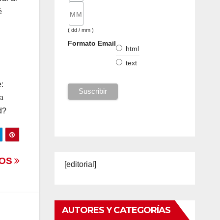
é
( dd / mm )
Formato Email
html
text
:
a
d?
TOS
[editorial]
AUTORES Y CATEGORÍAS