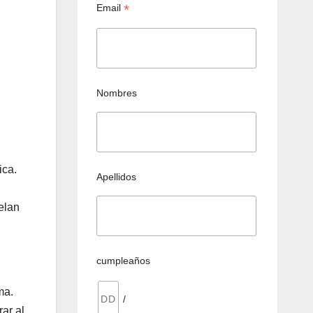
*
Email
Nombres
ica.
Apellidos
elan
cumpleaños
ma.
/
ar al