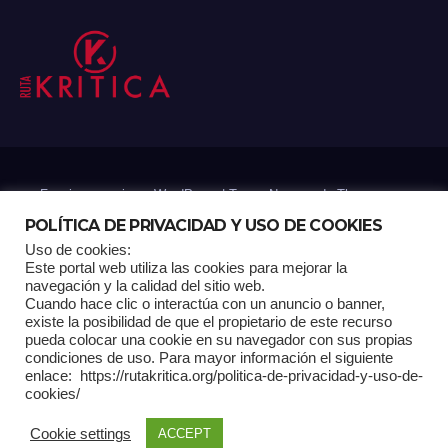
Funciona gracias a WordPress
|
Tema: Newsup de
Themeansar
POLÍTICA DE PRIVACIDAD Y USO DE COOKIES
Uso de cookies:
Mantenido por: Proyelink
Este portal web utiliza las cookies para mejorar la
navegación y la calidad del sitio web.
Cuando hace clic o interactúa con un anuncio o banner,
Home
Análisis
Carrito RK
Contactos
Documental
Gracias !
existe la posibilidad de que el propietario de este recurso
pueda colocar una cookie en su navegador con sus propias
condiciones de uso. Para mayor información el siguiente
Multimedia
Página de ejemplo
Pagina Principal
Pago
enlace: https://rutakritica.org/politica-de-privacidad-y-uso-de-
cookies/
POLÍTICA DE PRIVACIDAD Y USO DE COOKIES
Cookie settings
ACCEPT