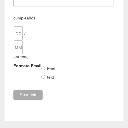
cumpleaños
/
( dd / mm )
Formato Email
html
text