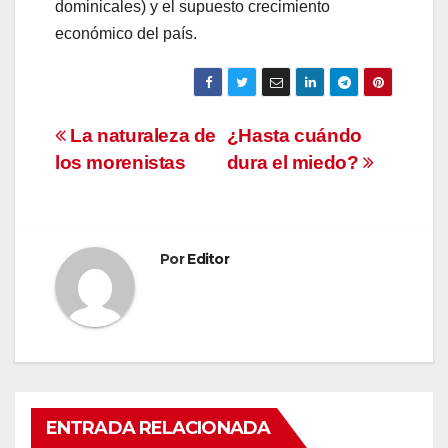
dominicales) y el supuesto crecimiento
económico del país.
Navegación
La naturaleza de
¿Hasta cuándo
los morenistas
dura el miedo?
de
entradas
Por
Editor
ENTRADA RELACIONADA