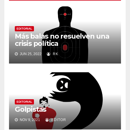
EDITORIAL
Más balas no resuelven una
crisis política
JUN 25, 2022
RK
EDITORIAL
Golpistas
NOV 9, 2021
EDITOR