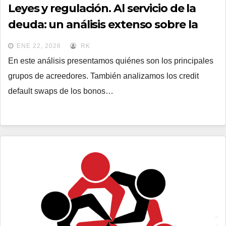
Leyes y regulación. Al servicio de la
deuda: un análisis extenso sobre la
renegociación de los bonos de
ENE 22, 2026
RK
deuda externa
En este análisis presentamos quiénes son los principales
grupos de acreedores. También analizamos los credit
default swaps de los bonos…