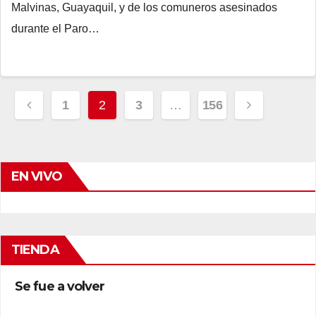
Malvinas, Guayaquil, y de los comuneros asesinados
durante el Paro…
Navegación
1
2
3
…
156
de
entradas
EN VIVO
TIENDA
Se fue a volver