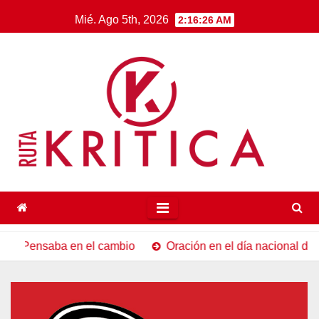
Saltar
Mié. Ago 5th, 2026
2:16:27 AM
al
contenido
a en el cambio
Oración en el día nacional de la madre