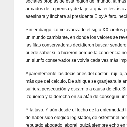
sociales propias de esta región del mundo, la más
armados de la prensa y de la jerarquía eclesiásti
asesinara y linchara al presidente Eloy Alfaro, he
Sin embargo, como avanzado el siglo XX ciertos po
un mundo cambiante, en donde los valores se rever
las filas conservadoras decidieron buscar sendero
puede saber si lo hicieron porque la conciencia no 
un triunfo conservador se volvía cada vez más imp
Aparentemente las decisiones del doctor Trujillo,
más que del cálculo. De ahí que se granjeara la an
sufriera persecución y escarnio a causa de ello. 
izquierda y la derecha en su afán de conseguir una 
Y la tuvo. Y aún desde el lecho de la enfermedad 
de haber sido elegido legislador, de ostentar el h
reputado abogado laboral, quizá siempre echó en f