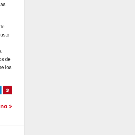
las
 de
austo
a
os de
se los
vino