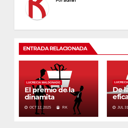
Por
admin
ENTRADA RELACIONADA
LUCRECI
LUCRECIA MALDONADO
De l
El premio de la
efic
dinamita
satá
OCT 12, 2025
RK
JUL 31