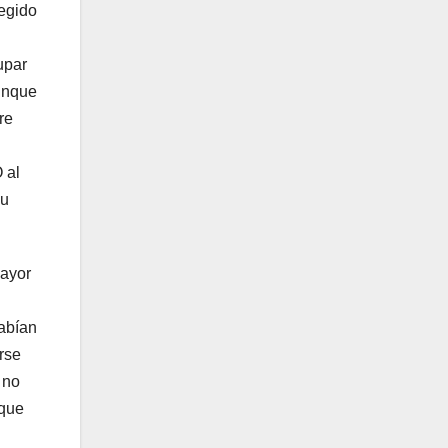
legido
upar
aunque
re
O al
su
mayor
habían
rse
 no
 que