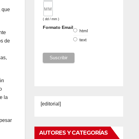
a que
( dd / mm )
Formato Email
html
nte
text
os de
ias,
ón
o
e la
[editorial]
 pesar
AUTORES Y CATEGORÍAS