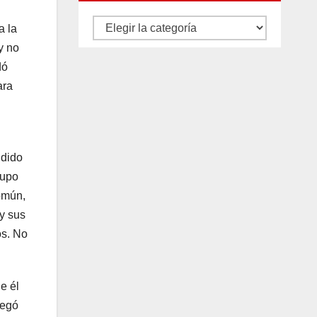
Autores
a la
y
y no
dó
categorías
ara
ndido
rupo
omún,
 y sus
os. No
e él
legó