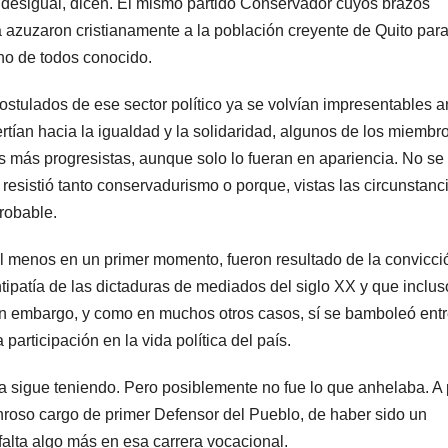
 desigual, dicen. El mismo partido Conservador cuyos brazos
ca azuzaron cristianamente a la población creyente de Quito par
cho de todos conocido.
stulados de ese sector político ya se volvían impresentables a
tían hacia la igualdad y la solidaridad, algunos de los miembr
s más progresistas, aunque solo lo fueran en apariencia. No se
resistió tanto conservadurismo o porque, vistas las circunstanc
robable.
 al menos en un primer momento, fueron resultado de la convicci
tipatía de las dictaduras de mediados del siglo XX y que inclus
Sin embargo, y como en muchos otros casos, sí se bamboleó entr
participación en la vida política del país.
la sigue teniendo. Pero posiblemente no fue lo que anhelaba. A
onroso cargo de primer Defensor del Pueblo, de haber sido un
alta algo más en esa carrera vocacional.