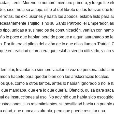
ocidas, Lenín Moreno lo nombró miembro primero, y luego fue e
hacer no a su antojo, sino al del libreto de las fuerzas que lo
errotas, las exclusiones y hasta los apodos, estaba listo para a
ecesariamente Trujillo, sino su Santo Patrono, el Emperador, 
do tipo, unidas a sus medios de comunicación, venían con hamb
gaño lo poco que habían perdido porque a algún atarantado se le
. Por fin era el piloto del avión de lo que ellos llaman ‘Patria’. 
 que en realidad ocurría era que estaba siendo utilizado, y con 
 temblar, levantar su siempre vacilante voz de persona adulta 
moda hacerlo para quedar bien con las aristocracias locales.
ios que, como a otros tantos, antes lo habían ignorado o no le 
 que mandaba, que era lo que quería. Ofendió, quizá para saca
l de instrucciones al uso. No advirtió que había sido escogido
frustraciones, sus resentimientos, su hostilidad hacia un pueblo
su edad, que nunca es afrenta, pero que puede resultar una