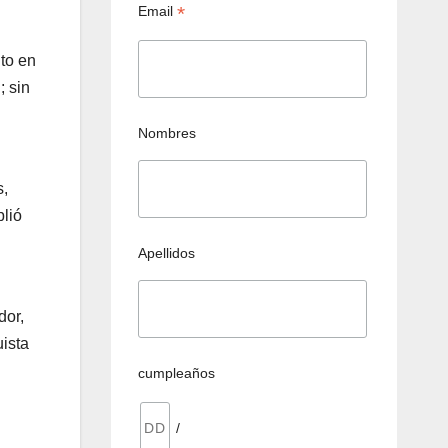
*
Email
to en
; sin
Nombres
s,
plió
Apellidos
dor,
uista
cumpleaños
/