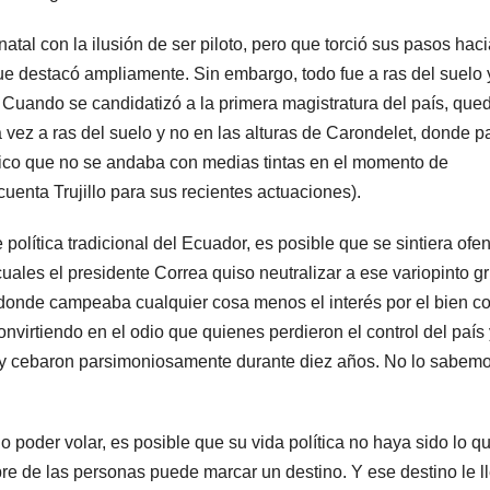
atal con la ilusión de ser piloto, pero que torció sus pasos haci
 destacó ampliamente. Sin embargo, todo fue a ras del suelo 
r. Cuando se candidatizó a la primera magistratura del país, que
 vez a ras del suelo y no en las alturas de Carondelet, donde p
ico que no se andaba con medias tintas en el momento de
uenta Trujillo para sus recientes actuaciones).
política tradicional del Ecuador, es posible que se sintiera ofe
 cuales el presidente Correa quiso neutralizar a ese variopinto g
n donde campeaba cualquier cosa menos el interés por el bien c
nvirtiendo en el odio que quienes perdieron el control del país
 y cebaron parsimoniosamente durante diez años. No lo sabem
o poder volar, es posible que su vida política no haya sido lo qu
re de las personas puede marcar un destino. Y ese destino le l